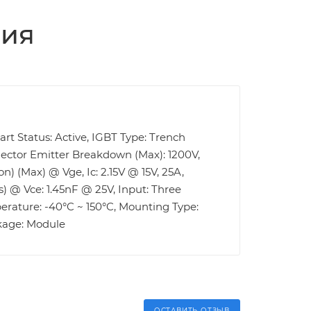
ция
rt Status: Active, IGBT Type: Trench
llector Emitter Breakdown (Max): 1200V,
n) (Max) @ Vge, Ic: 2.15V @ 15V, 25A,
s) @ Vce: 1.45nF @ 25V, Input: Three
erature: -40°C ~ 150°C, Mounting Type:
ckage: Module
ОСТАВИТЬ ОТЗЫВ