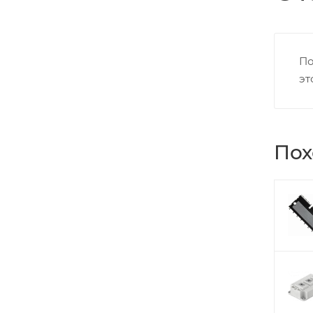
По
эт
Пох