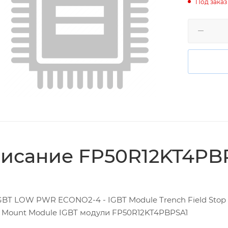
Под заказ
исание FP50R12KT4PB
BT LOW PWR ECONO2-4 - IGBT Module Trench Field Stop 
s Mount Module IGBT модули FP50R12KT4PBPSA1