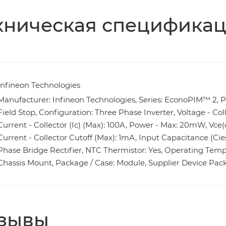
хническая специфика
Infineon Technologies
Manufacturer: Infineon Technologies, Series: EconoPIM™ 2, Pa
Field Stop, Configuration: Three Phase Inverter, Voltage - Co
Current - Collector (Ic) (Max): 100A, Power - Max: 20mW, Vce(o
Current - Collector Cutoff (Max): 1mA, Input Capacitance (Cie
Phase Bridge Rectifier, NTC Thermistor: Yes, Operating Temp
Chassis Mount, Package / Case: Module, Supplier Device Pa
зывы