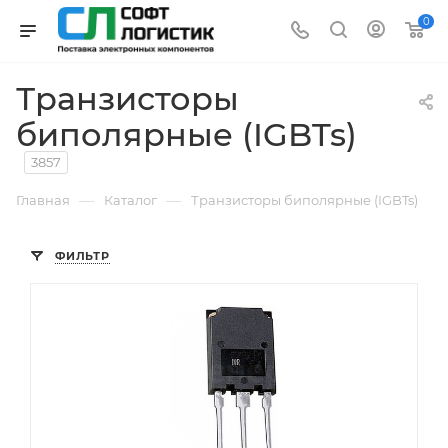
0
Транзисторы
биполярные (IGBTs)
3857
—
—
Главная
Каталог
Транзисторы биполярные (IGBTs)
ФИЛЬТР