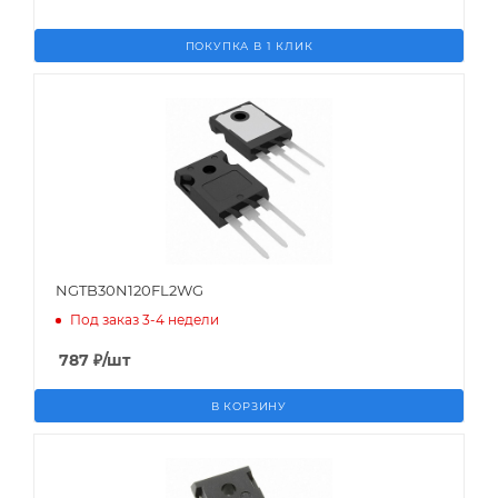
ПОКУПКА В 1 КЛИК
NGTB30N120FL2WG
Под заказ 3-4 недели
787
₽
/шт
В КОРЗИНУ