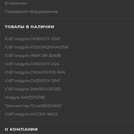
В наличии
Серверное оборудование
ТОВАРЫ В НАЛИЧИИ
IGBT модуль CM300DY-12NF
IGBT модуль FF200R12KT4HOSA1
IGBT модуль IRAM 136-3063B
IGBT модуль CM600DY-24A
IGBT модуль CM2400HCB-34N
IGBT модуль CM200DY-12NF
IGBT модуль SKM300GB125D
Модуль SKKT570/18E
Транзистор FGL40N120AND
IGBT модуль MCC501-16IO2
О КОМПАНИИ