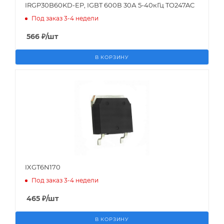
IRGP30B60KD-EP, IGBT 600В 30А 5-40кГц TO247AC
Под заказ 3-4 недели
566
₽
/шт
В КОРЗИНУ
IXGT6N170
Под заказ 3-4 недели
465
₽
/шт
В КОРЗИНУ