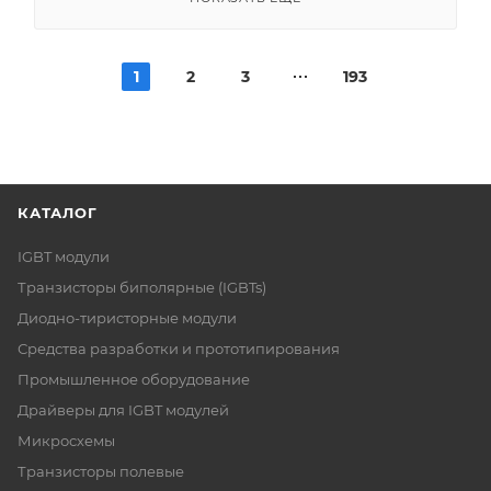
1
2
3
193
КАТАЛОГ
IGBT модули
Транзисторы биполярные (IGBTs)
Диодно-тиристорные модули
Средства разработки и прототипирования
Промышленное оборудование
Драйверы для IGBT модулей
Микросхемы
Транзисторы полевые