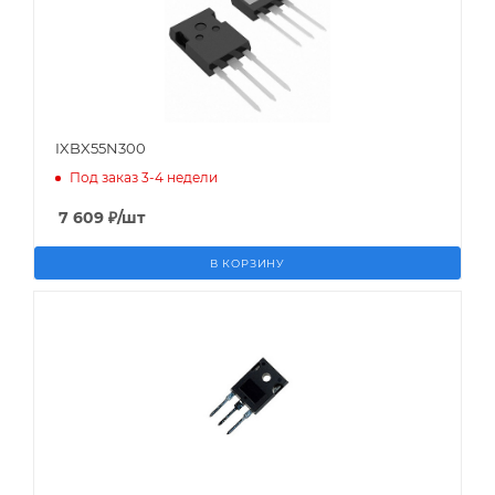
IXBX55N300
Под заказ 3-4 недели
7 609
₽
/шт
В КОРЗИНУ