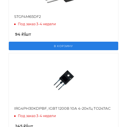
STGF4M65DF2
Под заказ 3-4 недели
94
₽
/шт
В КОРЗИНУ
IRG4PH30KDPBF, IGBT 1200В 10А 4-20кГц ТО247АС
Под заказ 3-4 недели
245
₽
/шт