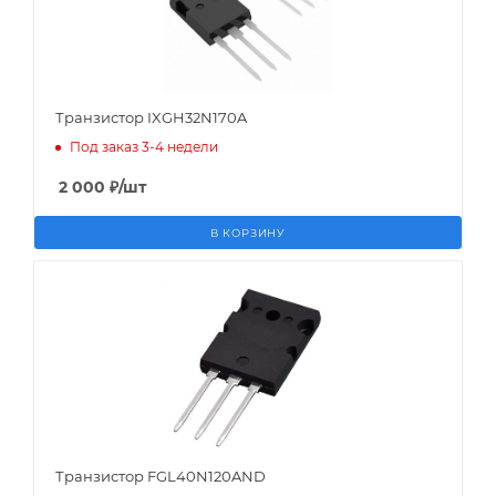
Транзистор IXGH32N170A
Под заказ 3-4 недели
2 000
₽
/шт
В КОРЗИНУ
Транзистор FGL40N120AND