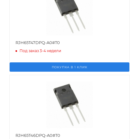
RJH65T47DPQ-A0#T0
Под заказ 3-4 недели
ПОКУПКА В 1 КЛИК
RJH65T46DPQ-A0#T0