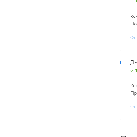
Т
Ко
По
От
Д
Т
Ко
Пр
От