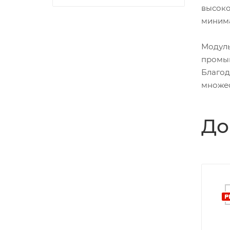
высоко
минима
Модул
промыш
Благод
множес
До