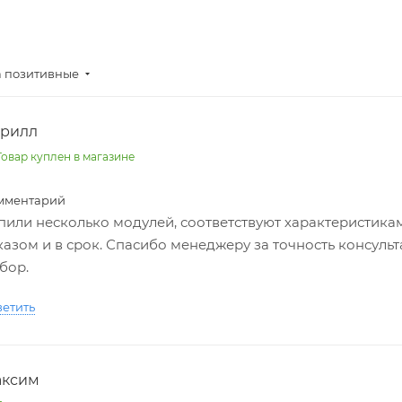
а позитивные
рилл
овар куплен в магазине
мментарий
пили несколько модулей, соответствуют характеристикам
казом и в срок. Спасибо менеджеру за точность консуль
бор.
ветить
ксим