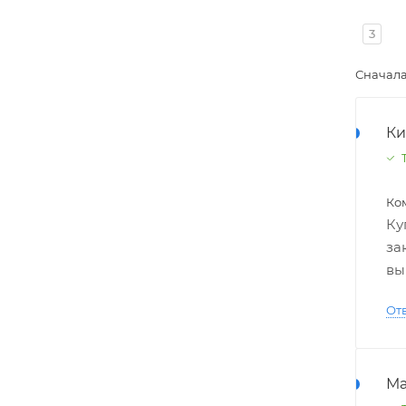
3
Сначал
Ки
Т
Ко
Ку
за
вы
От
Ма