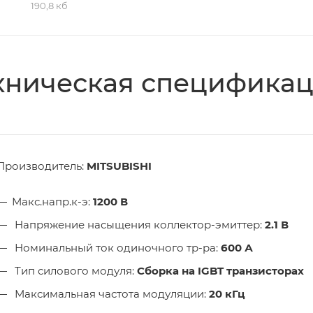
190,8 кб
хническая специфика
Производитель:
MITSUBISHI
Макс.напр.к-э:
1200
В
Напряжение насыщения коллектор-эмиттер:
2.1
В
Номинальный ток одиночного тр-ра:
600 А
Тип силового модуля:
Сборка на IGBT транзисторах
Максимальная частота модуляции:
20 кГц