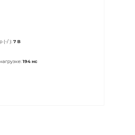
(-/ ):
7 В
нагрузке:
194 нс