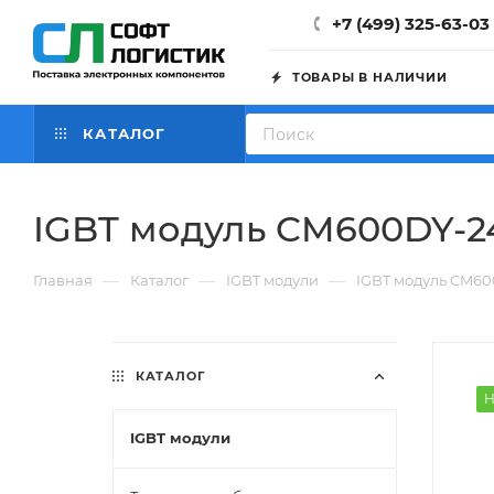
+7 (499) 325-63-03
ТОВАРЫ В НАЛИЧИИ
КАТАЛОГ
IGBT модуль CM600DY-2
—
—
—
Главная
Каталог
IGBT модули
IGBT модуль CM6
КАТАЛОГ
Н
IGBT модули