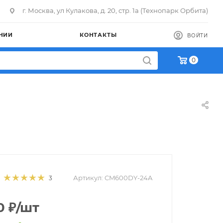
г. Москва, ул Кулакова, д. 20, стр. 1а (Технопарк Орбита)
НИИ
КОНТАКТЫ
ВОЙТИ
0
Артикул:
CM600DY-24A
3
0
₽
/шт