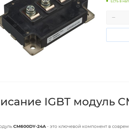
Есть в нал
исание IGBT модуль 
одуль
CM600DY-24A
- это ключевой компонент в совре