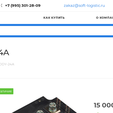
+7 (995) 301-28-09
zakaz@soft-logistic.ru
КАК КУПИТЬ
О КОМПА
4A
00DY-24A
аличие
15 00