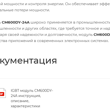
й мощности и контроля энергии. Он обеспечивает эффе
льные потери мощности.
ь
CM600DY-24A
широко применяется в промышленности,
ленности и других областях, где требуется точное и н
аря своей надежности и долговечности, модуль
CM600D
тва приложений в современных электронных системах.
кументация
IGBT модуль CM600DY-
24A инструкция,
описание,
характеристики