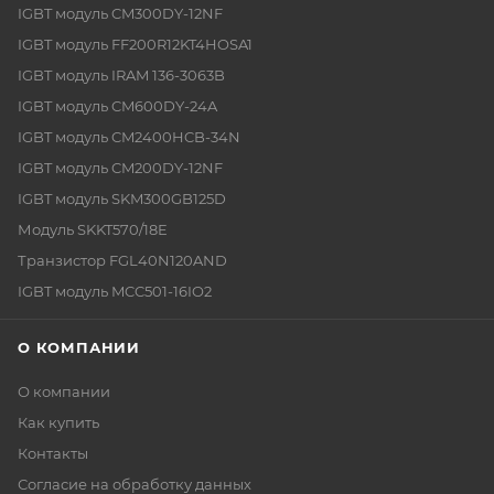
IGBT модуль CM300DY-12NF
IGBT модуль FF200R12KT4HOSA1
IGBT модуль IRAM 136-3063B
IGBT модуль CM600DY-24A
IGBT модуль CM2400HCB-34N
IGBT модуль CM200DY-12NF
IGBT модуль SKM300GB125D
Модуль SKKT570/18E
Транзистор FGL40N120AND
IGBT модуль MCC501-16IO2
О КОМПАНИИ
О компании
Как купить
Контакты
Согласие на обработку данных