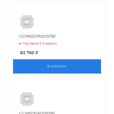
GCMS007A120S7B1
Под заказ 3-4 недели
82 760
₽
В КОРЗИНУ
GCMS010A120S7B1