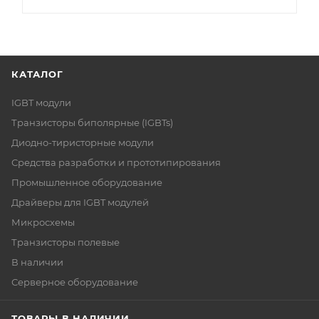
КАТАЛОГ
IGBT модули
Транзисторы биполярные (IGBTs)
Диодно-тиристорные модули
Средства разработки и прототипирования
Промышленное оборудование
Драйверы для IGBT модулей
Микросхемы
Транзисторы полевые
В наличии
Серверное оборудование
ТОВАРЫ В НАЛИЧИИ