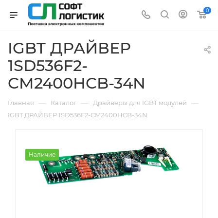
0
IGBT ДРАЙВЕР
1SD536F2-
CM2400HCB-34N
—
—
—
Главная
Каталог
Драйверы для IGBT модулей
IGBT ДРАЙВЕР 1SD536F2-CM2400HCB-34N
Наличие