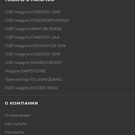
IGBT модуль CM300DY-12NF
IGBT модуль FF200R12KT4HOSA1
IGBT модуль IRAM 136-3063B
IGBT модуль CM600DY-24A
IGBT модуль CM2400HCB-34N
IGBT модуль CM200DY-12NF
IGBT модуль SKM300GB125D
Модуль SKKT570/18E
Транзистор FGL40N120AND
IGBT модуль MCC501-16IO2
О КОМПАНИИ
О компании
Как купить
Контакты