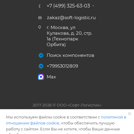
+7 (499) 325-63-03
zakaz@soft-logistic.ru
г. Москва, ул
Кулакова, д. 20, стр.
1а (Технопарк
Орбита)
Поиск компонентов
+79953012809
Max
2017-2026 © ООО «Софт-Логистик»
Мы используем файлы cookie в соответствии с
политикой в
Разработано
отношении файлов cookie
, чтобы обеспечить лучшую
Digital Agency
работу с сайтом. Если Вы не хотите, чтобы Ваши данные