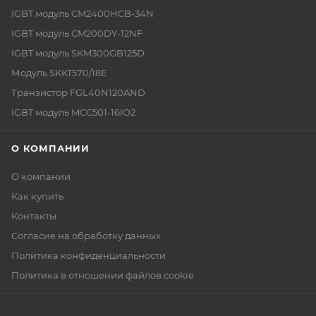
IGBT модуль CM2400HCB-34N
IGBT модуль CM200DY-12NF
IGBT модуль SKM300GB125D
Модуль SKKT570/18E
Транзистор FGL40N120AND
IGBT модуль MCC501-16IO2
О КОМПАНИИ
О компании
Как купить
Контакты
Согласие на обработку данных
Политика конфиденциальности
Политика в отношении файлов cookie