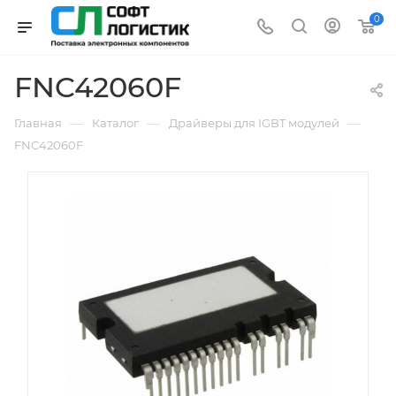
0
FNC42060F
—
—
—
Главная
Каталог
Драйверы для IGBT модулей
FNC42060F