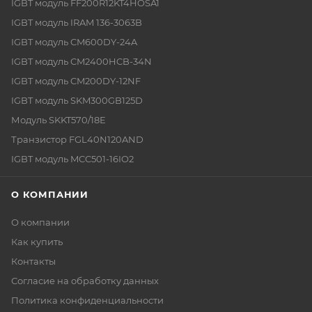
IGBT модуль FF200R12KT4HOSA1
IGBT модуль IRAM 136-3063B
IGBT модуль CM600DY-24A
IGBT модуль CM2400HCB-34N
IGBT модуль CM200DY-12NF
IGBT модуль SKM300GB125D
Модуль SKKT570/18E
Транзистор FGL40N120AND
IGBT модуль MCC501-16IO2
О КОМПАНИИ
О компании
Как купить
Контакты
Согласие на обработку данных
Политика конфиденциальности