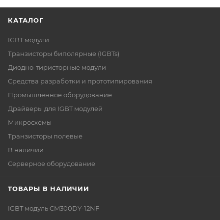
КАТАЛОГ
IGBT модули
Транзисторы биполярные (IGBTs)
Диодно-тиристорные модули
Средства разработки и прототипирования
Промышленное оборудование
Драйверы для IGBT модулей
Микросхемы
Транзисторы полевые
В наличии
Серверное оборудование
ТОВАРЫ В НАЛИЧИИ
IGBT модуль CM300DY-12NF