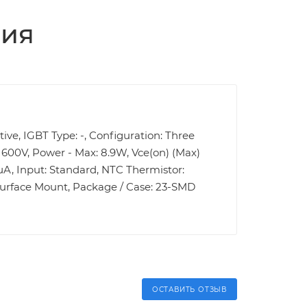
ция
tive, IGBT Type: -, Configuration: Three
 600V, Power - Max: 8.9W, Vce(on) (Max)
0µA, Input: Standard, NTC Thermistor:
Surface Mount, Package / Case: 23-SMD
ОСТАВИТЬ ОТЗЫВ