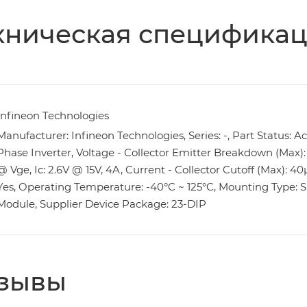
хническая специфика
Infineon Technologies
Manufacturer: Infineon Technologies, Series: -, Part Status: Ac
Phase Inverter, Voltage - Collector Emitter Breakdown (Max):
@ Vge, Ic: 2.6V @ 15V, 4A, Current - Collector Cutoff (Max): 4
Yes, Operating Temperature: -40°C ~ 125°C, Mounting Type: 
Module, Supplier Device Package: 23-DIP
зывы