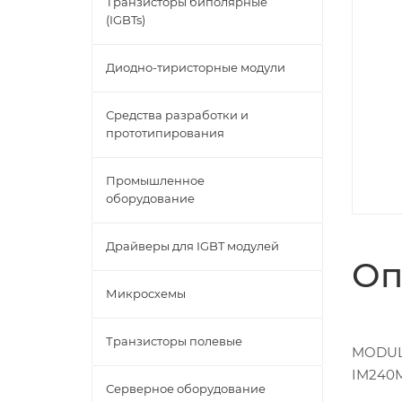
Транзисторы биполярные
(IGBTs)
Диодно-тиристорные модули
Средства разработки и
прототипирования
Промышленное
оборудование
Драйверы для IGBT модулей
Оп
Микросхемы
Транзисторы полевые
MODULE
IM240
Серверное оборудование