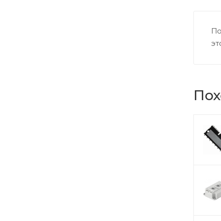
По
эт
Пох