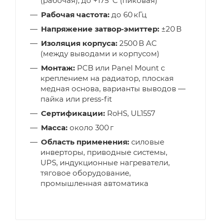
(рабочая), до +175 °C (пиковая)
Рабочая частота:
до 60 кГц
Напряжение затвор‑эмиттер:
±20 В
Изоляция корпуса:
2500 В AC
(между выводами и корпусом)
Монтаж:
PCB или Panel Mount с
креплением на радиатор, плоская
медная основа, варианты выводов —
пайка или press-fit
Сертификации:
RoHS, UL1557
Масса:
около 300 г
Область применения:
силовые
инверторы, приводные системы,
UPS, индукционные нагреватели,
тяговое оборудование,
промышленная автоматика