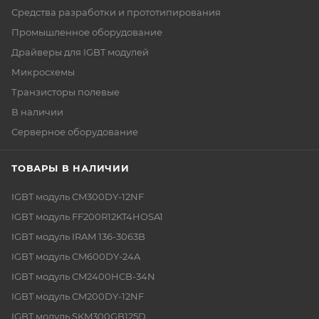
Средства разработки и прототипирования
Промышленное оборудование
Драйверы для IGBT модулей
Микросхемы
Транзисторы полевые
В наличии
Серверное оборудование
ТОВАРЫ В НАЛИЧИИ
IGBT модуль CM300DY-12NF
IGBT модуль FF200R12KT4HOSA1
IGBT модуль IRAM 136-3063B
IGBT модуль CM600DY-24A
IGBT модуль CM2400HCB-34N
IGBT модуль CM200DY-12NF
IGBT модуль SKM300GB125D