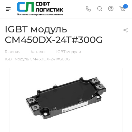
0
IGBT модуль
CM450DX-24T#300G
—
—
—
Главная
Каталог
IGBT модули
IGBT модуль CM450DX-24T#300G