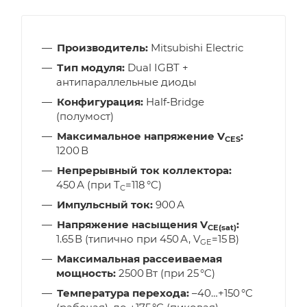
Производитель:
Mitsubishi Electric
Тип модуля:
Dual IGBT +
антипараллельные диоды
Конфигурация:
Half‑Bridge
(полумост)
Максимальное напряжение V
:
CES
1200 В
Непрерывный ток коллектора:
450 А (при T
=118 °C)
C
Импульсный ток:
900 А
Напряжение насыщения V
:
CE(sat)
1.65 В (типично при 450 А, V
=15 В)
GE
Максимальная рассеиваемая
мощность:
2500 Вт (при 25 °C)
Температура перехода:
–40…+150 °C