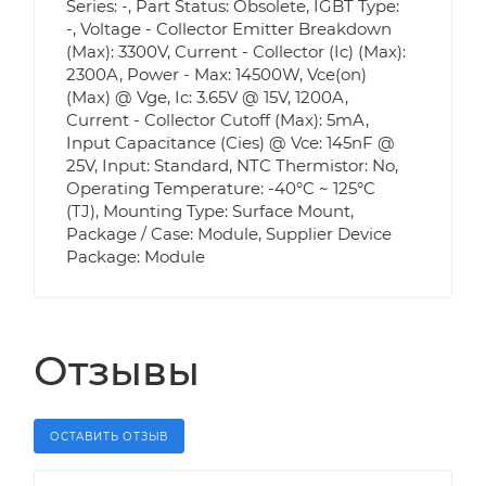
Series: -, Part Status: Obsolete, IGBT Type:
-, Voltage - Collector Emitter Breakdown
(Max): 3300V, Current - Collector (Ic) (Max):
2300A, Power - Max: 14500W, Vce(on)
(Max) @ Vge, Ic: 3.65V @ 15V, 1200A,
Current - Collector Cutoff (Max): 5mA,
Input Capacitance (Cies) @ Vce: 145nF @
25V, Input: Standard, NTC Thermistor: No,
Operating Temperature: -40°C ~ 125°C
(TJ), Mounting Type: Surface Mount,
Package / Case: Module, Supplier Device
Package: Module
Отзывы
ОСТАВИТЬ ОТЗЫВ