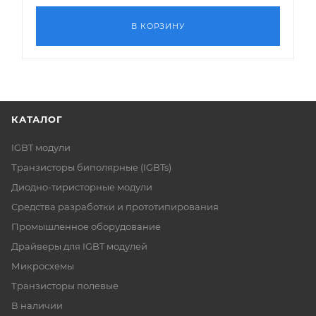
В КОРЗИНУ
КАТАЛОГ
IGBT модули
Транзисторы биполярные (IGBTs)
Диодно-тиристорные модули
Средства разработки и прототипирования
Промышленное оборудование
Драйверы для IGBT модулей
Микросхемы
Транзисторы полевые
В наличии