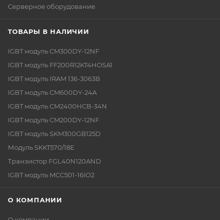
Серверное оборудование
ТОВАРЫ В НАЛИЧИИ
IGBT модуль CM300DY-12NF
IGBT модуль FF200R12KT4HOSA1
IGBT модуль IRAM 136-3063B
IGBT модуль CM600DY-24A
IGBT модуль CM2400HCB-34N
IGBT модуль CM200DY-12NF
IGBT модуль SKM300GB125D
Модуль SKKT570/18E
Транзистор FGL40N120AND
IGBT модуль MCC501-16IO2
О КОМПАНИИ
О компании