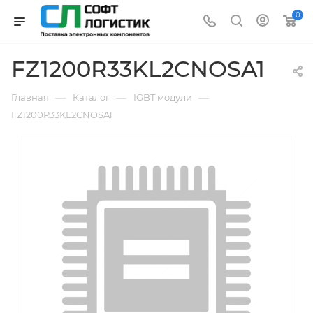
0
FZ1200R33KL2CNOSA1
—
—
—
Главная
Каталог
IGBT модули
FZ1200R33KL2CNOSA1