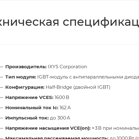
хническая специфика
Производитель:
IXYS Corporation
Тип модуля:
IGBT‑модуль с антипараллельными диод
Конфигурация:
Half‑Bridge (двойной IGBT)
Напряжение VCES:
1600 В
Номинальный ток Ic:
162 А
Импульсный ток:
до 300 А
Напряжение насыщения VCE(on):
≈ 3 В при номиналь
Максимальная рассеиваемая мощность:
до 1000 Вт (п