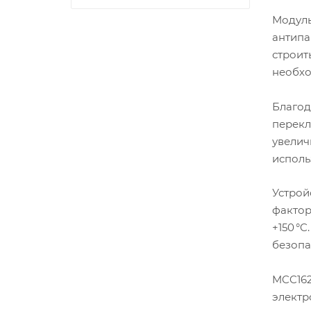
Модуль
антипа
строит
необхо
Благод
перекл
увелич
исполь
Устрой
фактор
+150 °
безопа
MCC162
электр