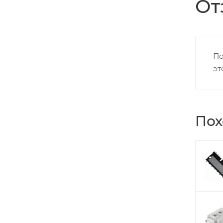
От
По
эт
Пох