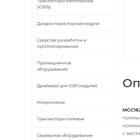
Транзисторы биполярные
(IGBTs)
Диодно-тиристорные модули
Средства разработки и
прототипирования
Промышленное
оборудование
Оп
Драйверы для IGBT модулей
Микросхемы
MCC162
промыш
Транзисторы полевые
номин
с жёст
Серверное оборудование