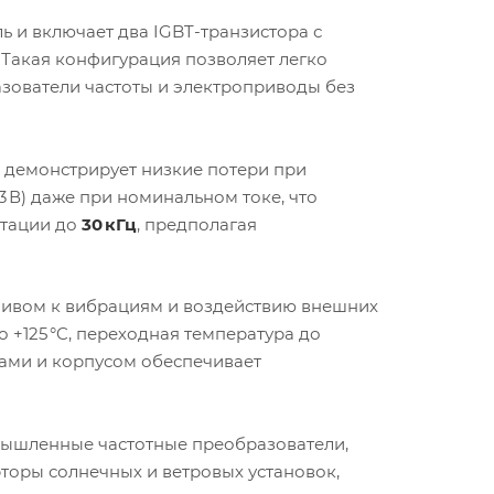
ь и включает два IGBT-транзистора с
. Такая конфигурация позволяет легко
азователи частоты и электроприводы без
 демонстрирует низкие потери при
В) даже при номинальном токе, что
утации до
30 кГц
, предполагая
чивом к вибрациям и воздействию внешних
о +125 °C, переходная температура до
дами и корпусом обеспечивает
мышленные частотные преобразователи,
торы солнечных и ветровых установок,