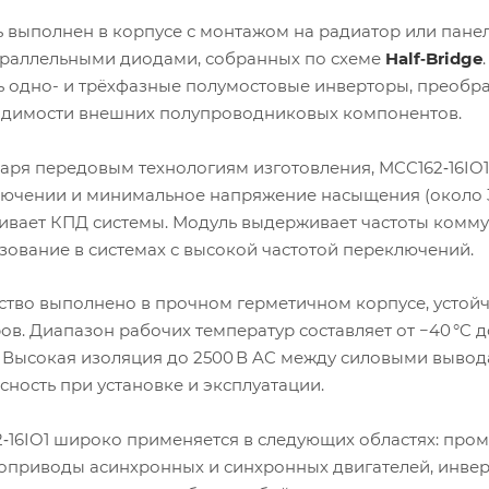
 выполнен в корпусе с монтажом на радиатор или панел
раллельными диодами, собранных по схеме
Half‑Bridge
ь одно- и трёхфазные полумостовые инверторы, преобр
димости внешних полупроводниковых компонентов.
аря передовым технологиям изготовления, MCC162‑16IO1
ючении и минимальное напряжение насыщения (около 3 
ивает КПД системы. Модуль выдерживает частоты комм
зование в системах с высокой частотой переключений.
ство выполнено в прочном герметичном корпусе, устой
ов. Диапазон рабочих температур составляет от −40 °C д
C. Высокая изоляция до 2500 В AC между силовыми выво
сность при установке и эксплуатации.
‑16IO1 широко применяется в следующих областях: про
оприводы асинхронных и синхронных двигателей, инвер