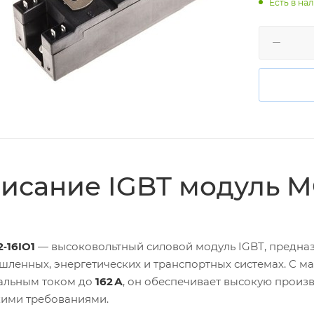
Есть в нал
исание IGBT модуль MC
‑16IO1
— высоковольтный силовой модуль IGBT, предна
ленных, энергетических и транспортных системах. С 
альным током до
162 А
, он обеспечивает высокую произ
кими требованиями.