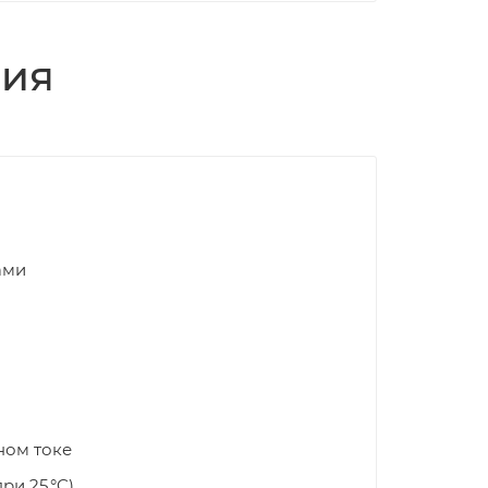
ция
ами
ном токе
ри 25 °C)