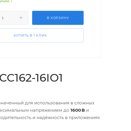
ичии: 1
В КОРЗИНУ
КУПИТЬ В 1 КЛИК
C162-16IO1
значенный для использования в сложных
максимальным напряжением до
1600 В
и
водительность и надёжность в приложениях