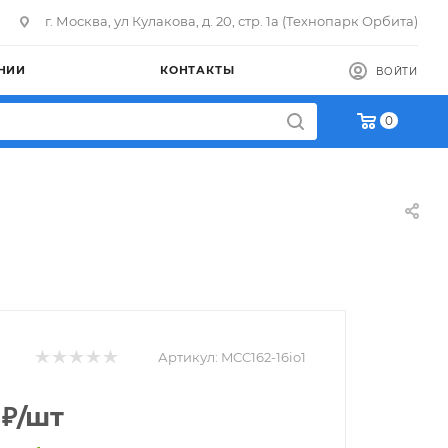
г. Москва, ул Кулакова, д. 20, стр. 1а (Технопарк Орбита)
НИИ
КОНТАКТЫ
ВОЙТИ
0
Артикул:
MCC162-16io1
₽
/шт