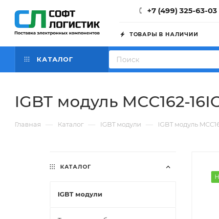
+7 (499) 325-63-03
ТОВАРЫ В НАЛИЧИИ
КАТАЛОГ
IGBT модуль MCC162-16I
—
—
—
Главная
Каталог
IGBT модули
IGBT модуль MCC16
КАТАЛОГ
Н
IGBT модули