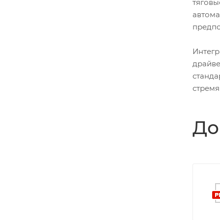
тяговы
автома
предпо
Интегр
драйве
станда
стремя
До