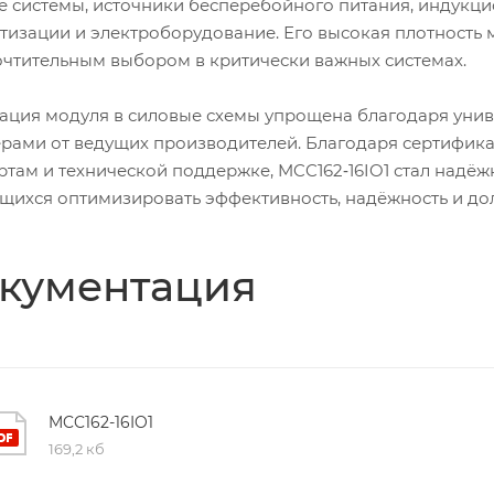
е системы, источники бесперебойного питания, индукци
тизации и электроборудование. Его высокая плотность
чтительным выбором в критически важных системах.
ация модуля в силовые схемы упрощена благодаря унив
рами от ведущих производителей. Благодаря сертифик
ртам и технической поддержке, MCC162‑16IO1 стал над
щихся оптимизировать эффективность, надёжность и дол
кументация
MCC162-16IO1
169,2 кб