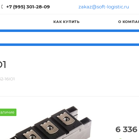
+7 (995) 301-28-09
zakaz@soft-logistic.ru
КАК КУПИТЬ
О КОМПА
O1
2-16IO1
аличие
6 336