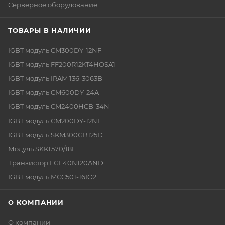
Серверное оборудование
ТОВАРЫ В НАЛИЧИИ
IGBT модуль CM300DY-12NF
IGBT модуль FF200R12KT4HOSA1
IGBT модуль IRAM 136-3063B
IGBT модуль CM600DY-24A
IGBT модуль CM2400HCB-34N
IGBT модуль CM200DY-12NF
IGBT модуль SKM300GB125D
Модуль SKKT570/18E
Транзистор FGL40N120AND
IGBT модуль MCC501-16IO2
О КОМПАНИИ
О компании