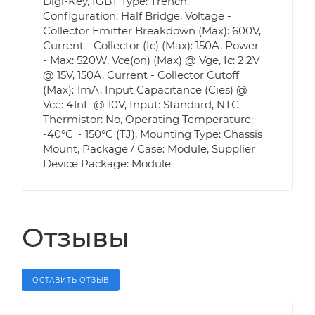
Digi-Key, IGBT Type: Trench,
Configuration: Half Bridge, Voltage -
Collector Emitter Breakdown (Max): 600V,
Current - Collector (Ic) (Max): 150A, Power
- Max: 520W, Vce(on) (Max) @ Vge, Ic: 2.2V
@ 15V, 150A, Current - Collector Cutoff
(Max): 1mA, Input Capacitance (Cies) @
Vce: 41nF @ 10V, Input: Standard, NTC
Thermistor: No, Operating Temperature:
-40°C ~ 150°C (TJ), Mounting Type: Chassis
Mount, Package / Case: Module, Supplier
Device Package: Module
Отзывы
ОСТАВИТЬ ОТЗЫВ