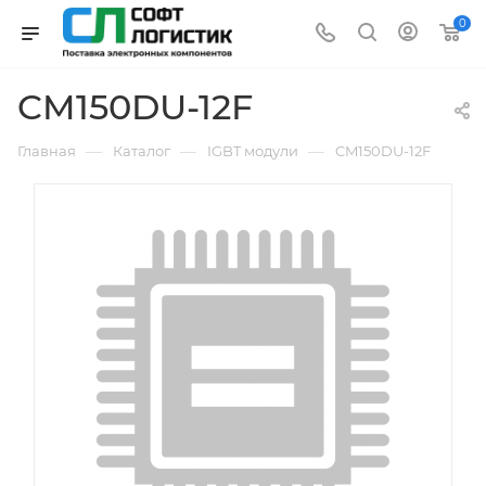
0
CM150DU-12F
—
—
—
Главная
Каталог
IGBT модули
CM150DU-12F