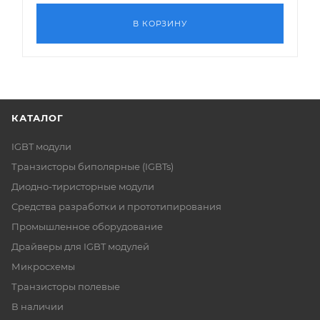
В КОРЗИНУ
КАТАЛОГ
IGBT модули
Транзисторы биполярные (IGBTs)
Диодно-тиристорные модули
Средства разработки и прототипирования
Промышленное оборудование
Драйверы для IGBT модулей
Микросхемы
Транзисторы полевые
В наличии