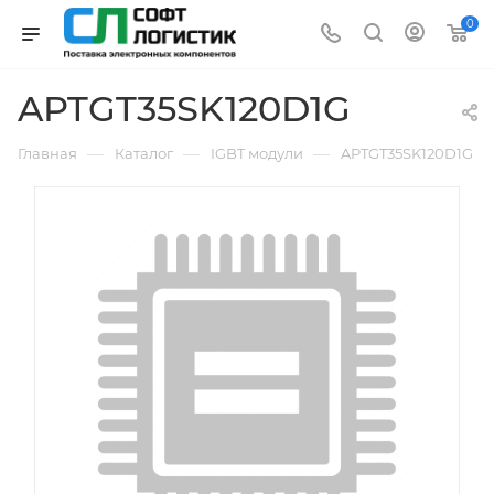
0
APTGT35SK120D1G
—
—
—
Главная
Каталог
IGBT модули
APTGT35SK120D1G