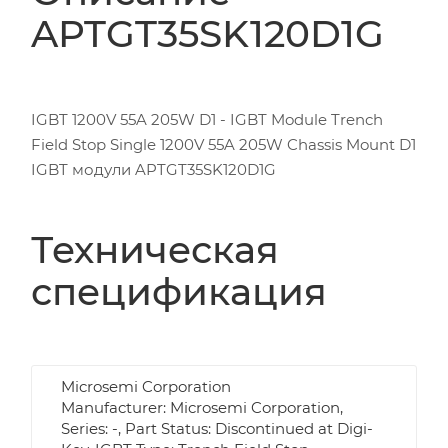
APTGT35SK120D1G
IGBT 1200V 55A 205W D1 - IGBT Module Trench
Field Stop Single 1200V 55A 205W Chassis Mount D1
IGBT модули APTGT35SK120D1G
Техническая
спецификация
Microsemi Corporation
Manufacturer: Microsemi Corporation,
Series: -, Part Status: Discontinued at Digi-