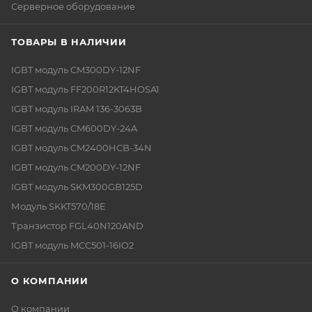
Серверное оборудование
ТОВАРЫ В НАЛИЧИИ
IGBT модуль CM300DY-12NF
IGBT модуль FF200R12KT4HOSA1
IGBT модуль IRAM 136-3063B
IGBT модуль CM600DY-24A
IGBT модуль CM2400HCB-34N
IGBT модуль CM200DY-12NF
IGBT модуль SKM300GB125D
Модуль SKKT570/18E
Транзистор FGL40N120AND
IGBT модуль MCC501-16IO2
О КОМПАНИИ
О компании