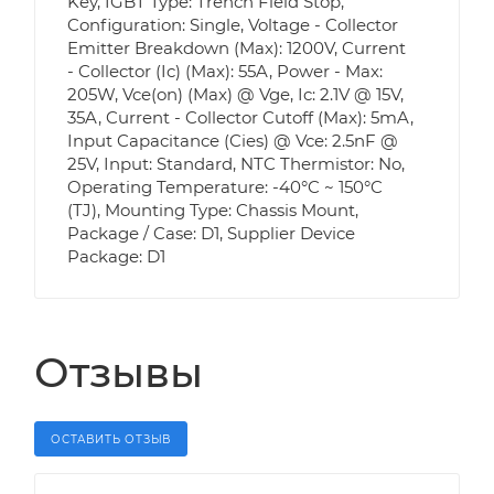
Key, IGBT Type: Trench Field Stop,
Configuration: Single, Voltage - Collector
Emitter Breakdown (Max): 1200V, Current
- Collector (Ic) (Max): 55A, Power - Max:
205W, Vce(on) (Max) @ Vge, Ic: 2.1V @ 15V,
35A, Current - Collector Cutoff (Max): 5mA,
Input Capacitance (Cies) @ Vce: 2.5nF @
25V, Input: Standard, NTC Thermistor: No,
Operating Temperature: -40°C ~ 150°C
(TJ), Mounting Type: Chassis Mount,
Package / Case: D1, Supplier Device
Package: D1
Отзывы
ОСТАВИТЬ ОТЗЫВ