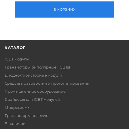
В КОРЗИНУ
КАТАЛОГ
IGBT модули
Транзисторы биполярные (IGBTs)
Диодно-тиристорные модули
Средства разработки и прототипирования
Промышленное оборудование
Драйверы для IGBT модулей
Микросхемы
Транзисторы полевые
В наличии