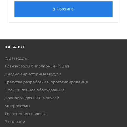
В КОРЗИНУ
КАТАЛОГ
IGBT модули
Транзисторы биполярные (IGBTs)
Диодно-тиристорные модули
Средства разработки и прототипирования
Промышленное оборудование
Драйверы для IGBT модулей
Микросхемы
Транзисторы полевые
В наличии