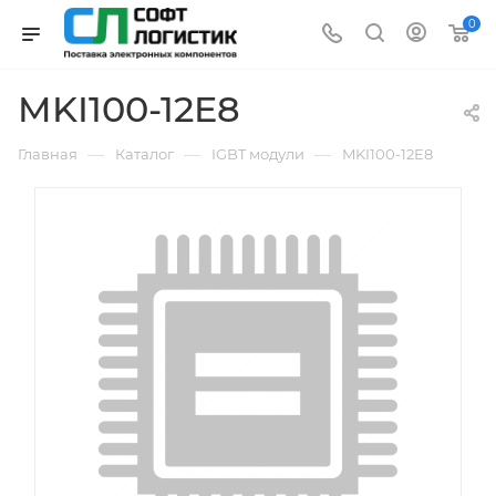
0
MKI100-12E8
—
—
—
Главная
Каталог
IGBT модули
MKI100-12E8