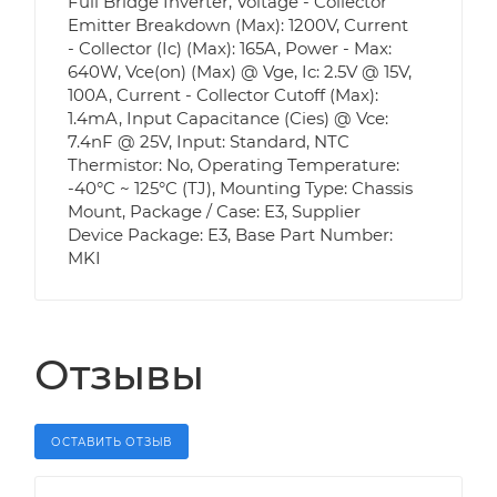
Full Bridge Inverter, Voltage - Collector
Emitter Breakdown (Max): 1200V, Current
- Collector (Ic) (Max): 165A, Power - Max:
640W, Vce(on) (Max) @ Vge, Ic: 2.5V @ 15V,
100A, Current - Collector Cutoff (Max):
1.4mA, Input Capacitance (Cies) @ Vce:
7.4nF @ 25V, Input: Standard, NTC
Thermistor: No, Operating Temperature:
-40°C ~ 125°C (TJ), Mounting Type: Chassis
Mount, Package / Case: E3, Supplier
Device Package: E3, Base Part Number:
MKI
Отзывы
ОСТАВИТЬ ОТЗЫВ