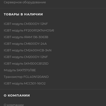
Серверное оборудование
ТОВАРЫ В НАЛИЧИИ
IGBT модуль CM300DY-12NF
IGBT модуль FF200R12KT4HOSA1
IGBT модуль IRAM 136-3063B
IGBT модуль CM600DY-24A
IGBT модуль CM2400HCB-34N
IGBT модуль CM200DY-12NF
IGBT модуль SKM300GB125D
Модуль SKKT570/18E
Транзистор FGL40N120AND
IGBT модуль MCC501-16IO2
О КОМПАНИИ
О компании