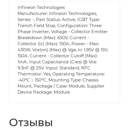
Infineon Technologies
Manufacturer: Infineon Technologies,
Series: -, Part Status: Active, IGBT Type:
Trench Field Stop, Configuration: Three
Phase Inverter, Voltage - Collector Emitter
Breakdown (Max): 650V, Current -
Collector (Ic) (Max): 150A, Power - Max:
430W, Vce(on) (Max) @ Vge, Ic: 1.95V @ 15V,
150A, Current - Collector Cutoff (Max):
1mA, Input Capacitance (Cies) @ Vce:
9.3nF @ 25V, Input: Standard, NTC
Thermistor: Yes, Operating Temperature:
-40°C ~ 150°C, Mounting Type: Chassis
Mount, Package / Case: Module, Supplier
Device Package: Module
Отзывы