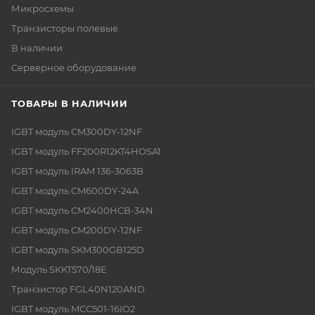
Микросхемы
Транзисторы полевые
В наличии
Серверное оборудование
ТОВАРЫ В НАЛИЧИИ
IGBT модуль CM300DY-12NF
IGBT модуль FF200R12KT4HOSA1
IGBT модуль IRAM 136-3063B
IGBT модуль CM600DY-24A
IGBT модуль CM2400HCB-34N
IGBT модуль CM200DY-12NF
IGBT модуль SKM300GB125D
Модуль SKKT570/18E
Транзистор FGL40N120AND
IGBT модуль MCC501-16IO2