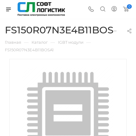
0
FS150R07N3E4B11BOSA1
—
—
—
Главная
Каталог
IGBT модули
FS150R07N3E4B11BOSA1