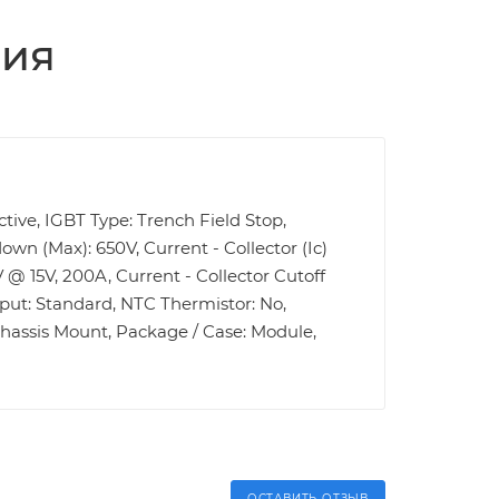
ция
ctive, IGBT Type: Trench Field Stop,
own (Max): 650V, Current - Collector (Ic)
 @ 15V, 200A, Current - Collector Cutoff
nput: Standard, NTC Thermistor: No,
hassis Mount, Package / Case: Module,
ОСТАВИТЬ ОТЗЫВ