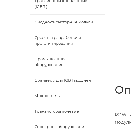
Транзисторы биполярные
(IGBTs)
Диодно-тиристорные модули
Средства разработки и
прототипирования
Промышленное
оборудование
Драйверы для IGBT модулей
Оп
Микросхемы
Транзисторы полевые
POWER 
модул
Серверное оборудование