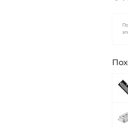
По
эт
Пох