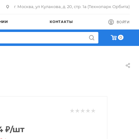
г. Москва, ул Кулакова, д. 20, стр. 1а (Технопарк Орбита)
НИИ
КОНТАКТЫ
ВОЙТИ
0
4
₽
/шт