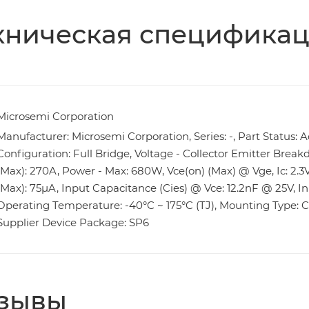
хническая специфика
Microsemi Corporation
Manufacturer: Microsemi Corporation, Series: -, Part Status: A
Configuration: Full Bridge, Voltage - Collector Emitter Breakd
(Max): 270A, Power - Max: 680W, Vce(on) (Max) @ Vge, Ic: 2.3V
(Max): 75µA, Input Capacitance (Cies) @ Vce: 12.2nF @ 25V, I
Operating Temperature: -40°C ~ 175°C (TJ), Mounting Type: C
Supplier Device Package: SP6
зывы