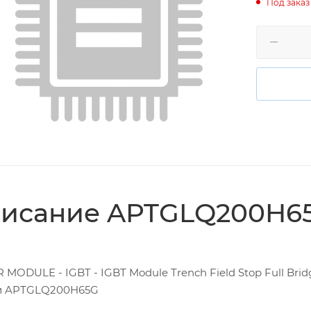
Под заказ
исание APTGLQ200H6
MODULE - IGBT - IGBT Module Trench Field Stop Full Bri
и APTGLQ200H65G