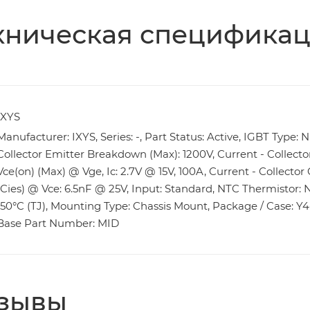
хническая специфика
IXYS
Manufacturer: IXYS, Series: -, Part Status: Active, IGBT Type: 
Collector Emitter Breakdown (Max): 1200V, Current - Collector
Vce(on) (Max) @ Vge, Ic: 2.7V @ 15V, 100A, Current - Collecto
(Cies) @ Vce: 6.5nF @ 25V, Input: Standard, NTC Thermistor:
150°C (TJ), Mounting Type: Chassis Mount, Package / Case: Y
Base Part Number: MID
зывы