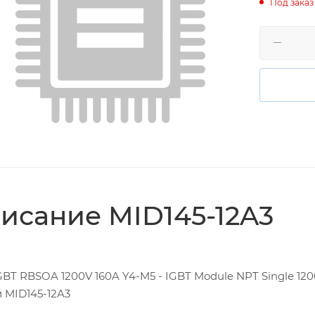
Под заказ
исание MID145-12A3
BT RBSOA 1200V 160A Y4-M5 - IGBT Module NPT Single 12
 MID145-12A3