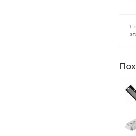
По
эт
Пох