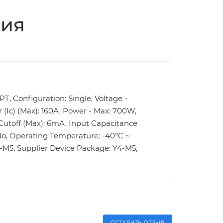
ция
NPT, Configuration: Single, Voltage -
 (Ic) (Max): 160A, Power - Max: 700W,
r Cutoff (Max): 6mA, Input Capacitance
 No, Operating Temperature: -40°C ~
4-M5, Supplier Device Package: Y4-M5,
ОСТАВИТЬ ОТЗЫВ