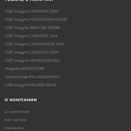
IGBT модуль CM300DY-12NF
IGBT модуль FF200R12KT4HOSA1
IGBT модуль IRAM 136-3063B
IGBT модуль CM600DY-24A
IGBT модуль CM2400HCB-34N
IGBT модуль CM200DY-12NF
IGBT модуль SKM300GB125D
Модуль SKKT570/18E
Транзистор FGL40N120AND
IGBT модуль MCC501-16IO2
О КОМПАНИИ
О компании
Как купить
Контакты