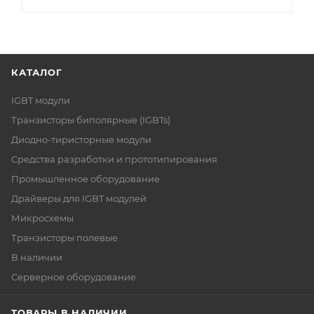
КАТАЛОГ
IGBT модули
Транзисторы биполярные (IGBTs)
Диодно-тиристорные модули
Средства разработки и прототипирования
Промышленное оборудование
Драйверы для IGBT модулей
Микросхемы
Транзисторы полевые
В наличии
Серверное оборудование
ТОВАРЫ В НАЛИЧИИ