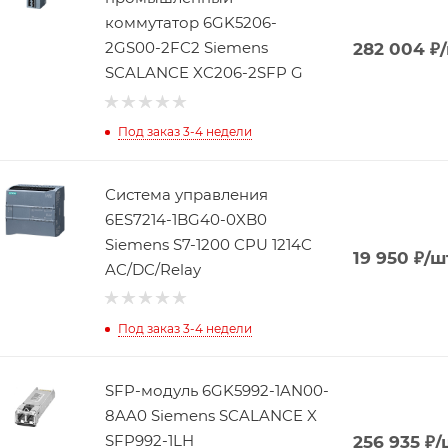
коммутатор 6GK5206-
2GS00-2FC2 Siemens
282 004
₽
SCALANCE XC206-2SFP G
Под заказ 3-4 недели
Система управления
6ES7214-1BG40-0XB0
Siemens S7-1200 CPU 1214C
19 950
₽
/ш
AC/DC/Relay
Под заказ 3-4 недели
SFP-модуль 6GK5992-1AN00-
8AA0 Siemens SCALANCE X
SFP992-1LH
256 935
₽
/