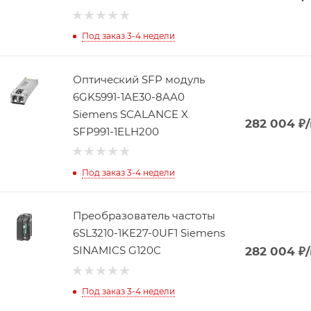
Под заказ 3-4 недели
Оптический SFP модуль
6GK5991-1AE30-8AA0
Siemens SCALANCE X
282 004
₽
SFP991-1ELH200
Под заказ 3-4 недели
Преобразователь частоты
6SL3210-1KE27-0UF1 Siemens
SINAMICS G120C
282 004
₽
Под заказ 3-4 недели