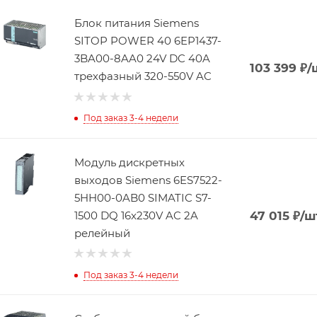
Блок питания Siemens
SITOP POWER 40 6EP1437-
3BA00-8AA0 24V DC 40A
103 399
₽
/
трехфазный 320-550V AC
Под заказ 3-4 недели
Модуль дискретных
выходов Siemens 6ES7522-
5HH00-0AB0 SIMATIC S7-
1500 DQ 16x230V AC 2A
47 015
₽
/ш
релейный
Под заказ 3-4 недели