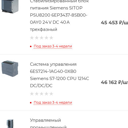
Стабилизированный блок
питания Siemens SITOP
PSU8200 6EP3437-8SB00-
0AY0 24 V DC 40 A
45 453
₽
/ш
трехфазный
Под заказ 3-4 недели
Система управления
6ES7214-1AG40-0XB0
Siemens S7-1200 CPU 1214C
46 162
₽
/ш
DC/DC/DC
Под заказ 3-4 недели
Управляемый
промышленный