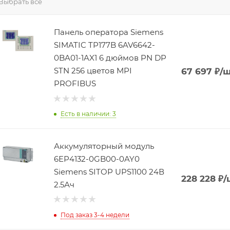
Выбрать все
Панель оператора Siemens
SIMATIC TP177B 6AV6642-
0BA01-1AX1 6 дюймов PN DP
STN 256 цветов MPI
67 697
₽
/
PROFIBUS
Есть в наличии: 3
Аккумуляторный модуль
6EP4132-0GB00-0AY0
Siemens SITOP UPS1100 24В
228 228
₽
/
2.5Ач
Под заказ 3-4 недели