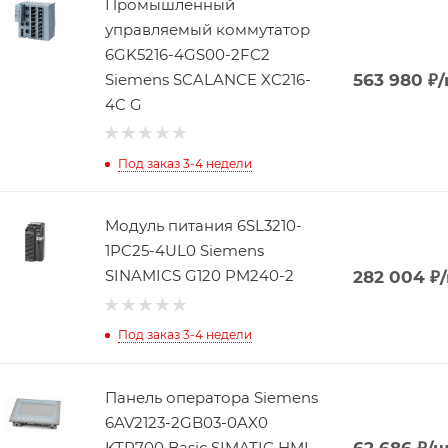
Промышленный
управляемый коммутатор
6GK5216-4GS00-2FC2
Siemens SCALANCE XC216-
563 980
₽
/
4C G
Под заказ 3-4 недели
Модуль питания 6SL3210-
1PC25-4UL0 Siemens
SINAMICS G120 PM240-2
282 004
₽
Под заказ 3-4 недели
Панель оператора Siemens
6AV2123-2GB03-0AX0
KTP700 Basic SIMATIC HMI