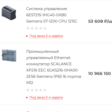
Система управления
6ES7215-1HG40-0XB0
Siemens S7-1200 CPU 1215C
53 608
₽
/ш
Под заказ 3-4 недели
Промышленный
управляемый Ethernet
коммутатор SCALANCE
XP216 EEC 6GK5216-0HA00-
10 966 150
2ES6 Siemens IP65 16 портов
M12
Под заказ 3-4 недели