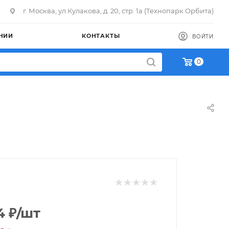
г. Москва, ул Кулакова, д. 20, стр. 1а (Технопарк Орбита)
НИИ
КОНТАКТЫ
ВОЙТИ
0
4
₽
/шт