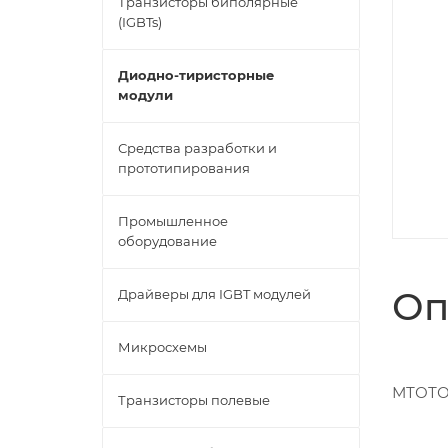
Транзисторы биполярные
(IGBTs)
Диодно-тиристорные
модули
Средства разработки и
прототипирования
Промышленное
оборудование
Оп
Драйверы для IGBT модулей
Микросхемы
МТОТО-
Транзисторы полевые