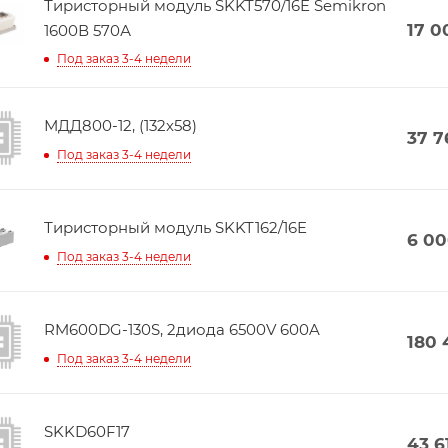
Тиристорный модуль SKKT570/16E Semikron
17 0
1600В 570А
Под заказ 3-4 недели
МДД800-12, (132х58)
37 7
Под заказ 3-4 недели
Тиристорный модуль SKKT162/16E
6 0
Под заказ 3-4 недели
RM600DG-130S, 2диода 6500V 600A
180 
Под заказ 3-4 недели
SKKD60F17
43 6