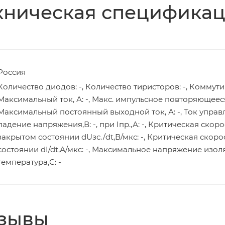
хническая специфика
Россия
Количество диодов: -, Количество тиристоров: -, Коммути
Максимальный ток, А: -, Макс. импульсное повторяющееся
Максимальный постоянный выходной ток, А: -, Ток управле
падение напряжения,В: -, при Iпр.,А: -, Критическая ско
закрытом состоянии dUзс./dt,В/мкс: -, Критическая скор
состоянии dI/dt,А/мкс: -, Максимальное напряжение изоляц
температура,С: -
зывы