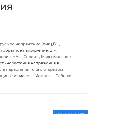
ция
руемое напряжение (пик.),В: -,
 обратное напряжение, В: -,
ния, мА: -, Серия: -, Максимальное
рость нарастания напряжения в
ость нарастания тока в открытом
ии U из.макс.: -, Монтаж: -, Рабочая
ОСТАВИТЬ ОТЗЫВ