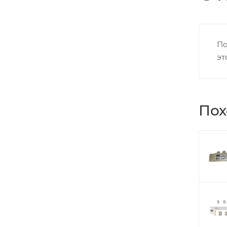
По
эт
Пох