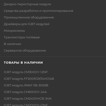
Диодно-тиристорные модули
Средства разработки и прототипирования
Промышленное оборудование
Драйверы для IGBT модулей
Микросхемы
Транзисторы полевые
В наличии
Серверное оборудование
ТОВАРЫ В НАЛИЧИИ
IGBT модуль CM300DY-12NF
IGBT модуль FF200R12KT4HOSA1
IGBT модуль IRAM 136-3063B
IGBT модуль CM600DY-24A
IGBT модуль CM2400HCB-34N
IGBT модуль CM200DY-12NF