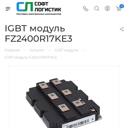
0
IGBT модуль
FZ2400R17KE3
—
—
—
Главная
Каталог
IGBT модули
IGBT модуль FZ2400R17KE3