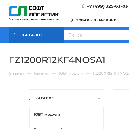
+7 (499) 325-63-03
ТОВАРЫ В НАЛИЧИИ
КАТАЛОГ
FZ1200R12KF4NOSA1
—
—
—
Главная
Каталог
IGBT модули
FZ1200R12KF4NOS
КАТАЛОГ
IGBT модули