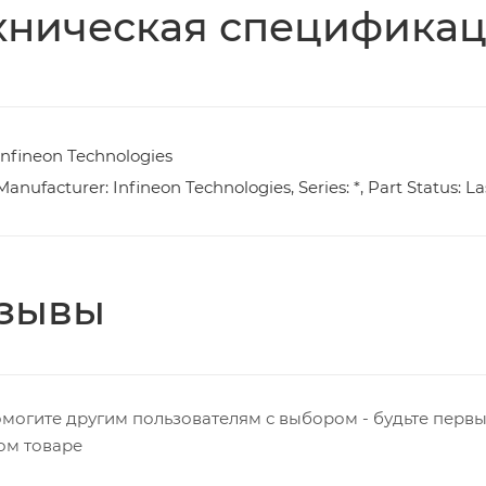
хническая специфика
Infineon Technologies
Manufacturer: Infineon Technologies, Series: *, Part Status: L
зывы
могите другим пользователям с выбором - будьте первы
ом товаре