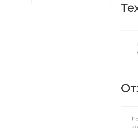
Те
От
По
эт