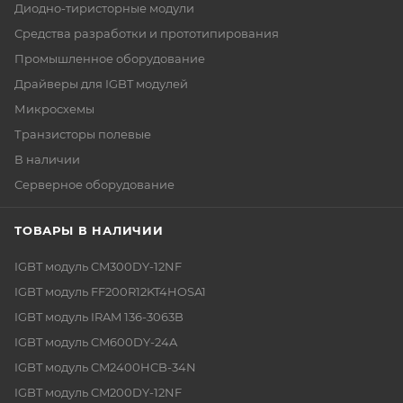
Диодно-тиристорные модули
Средства разработки и прототипирования
Промышленное оборудование
Драйверы для IGBT модулей
Микросхемы
Транзисторы полевые
В наличии
Серверное оборудование
ТОВАРЫ В НАЛИЧИИ
IGBT модуль CM300DY-12NF
IGBT модуль FF200R12KT4HOSA1
IGBT модуль IRAM 136-3063B
IGBT модуль CM600DY-24A
IGBT модуль CM2400HCB-34N
IGBT модуль CM200DY-12NF