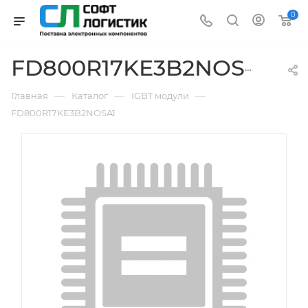
0
FD800R17KE3B2NOSA1
—
—
—
Главная
Каталог
IGBT модули
FD800R17KE3B2NOSA1