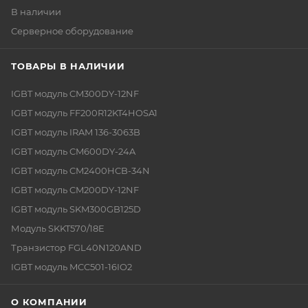
В наличии
Серверное оборудование
ТОВАРЫ В НАЛИЧИИ
IGBT модуль CM300DY-12NF
IGBT модуль FF200R12KT4HOSA1
IGBT модуль IRAM 136-3063B
IGBT модуль CM600DY-24A
IGBT модуль CM2400HCB-34N
IGBT модуль CM200DY-12NF
IGBT модуль SKM300GB125D
Модуль SKKT570/18E
Транзистор FGL40N120AND
IGBT модуль MCC501-16IO2
О КОМПАНИИ