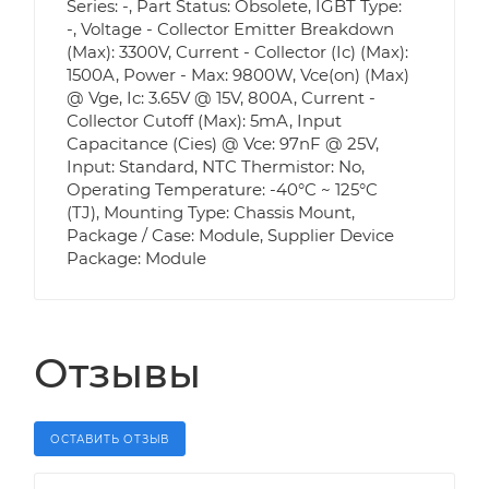
Series: -, Part Status: Obsolete, IGBT Type:
-, Voltage - Collector Emitter Breakdown
(Max): 3300V, Current - Collector (Ic) (Max):
1500A, Power - Max: 9800W, Vce(on) (Max)
@ Vge, Ic: 3.65V @ 15V, 800A, Current -
Collector Cutoff (Max): 5mA, Input
Capacitance (Cies) @ Vce: 97nF @ 25V,
Input: Standard, NTC Thermistor: No,
Operating Temperature: -40°C ~ 125°C
(TJ), Mounting Type: Chassis Mount,
Package / Case: Module, Supplier Device
Package: Module
Отзывы
ОСТАВИТЬ ОТЗЫВ