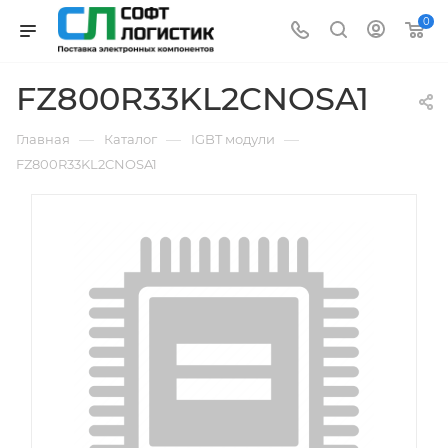
0
FZ800R33KL2CNOSA1
—
—
—
Главная
Каталог
IGBT модули
FZ800R33KL2CNOSA1