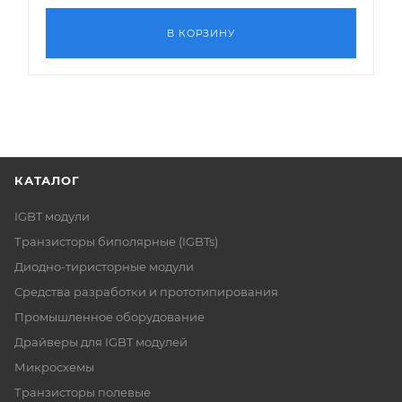
В КОРЗИНУ
КАТАЛОГ
IGBT модули
Транзисторы биполярные (IGBTs)
Диодно-тиристорные модули
Средства разработки и прототипирования
Промышленное оборудование
Драйверы для IGBT модулей
Микросхемы
Транзисторы полевые