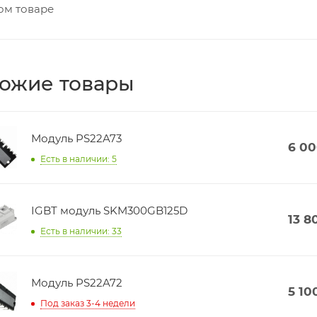
ом товаре
ожие товары
Модуль PS22A73
6 0
Есть в наличии: 5
IGBT модуль SKM300GB125D
13 8
Есть в наличии: 33
Модуль PS22A72
5 10
Под заказ 3-4 недели