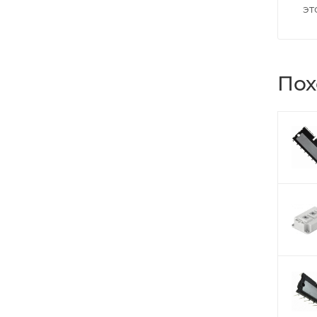
эт
Пох