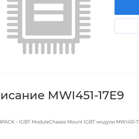
исание MWI451-17E9
9PACK - IGBT ModuleChassis Mount IGBT модули MWI451-1