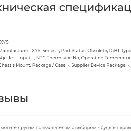
хническая специфика
IXYS
Manufacturer: IXYS, Series: -, Part Status: Obsolete, IGBT Type
Vge, Ic: -, Input: -, NTC Thermistor: No, Operating Temperatur
Chassis Mount, Package / Case: -, Supplier Device Package: 
зывы
могите другим пользователям с выбором - будьте первы