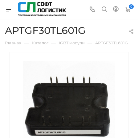
0
APTGF30TL601G
—
—
—
Главная
Каталог
IGBT модули
APTGF30TL601G