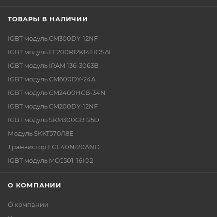
ТОВАРЫ В НАЛИЧИИ
IGBT модуль CM300DY-12NF
IGBT модуль FF200R12KT4HOSA1
IGBT модуль IRAM 136-3063B
IGBT модуль CM600DY-24A
IGBT модуль CM2400HCB-34N
IGBT модуль CM200DY-12NF
IGBT модуль SKM300GB125D
Модуль SKKT570/18E
Транзистор FGL40N120AND
IGBT модуль MCC501-16IO2
О КОМПАНИИ
О компании