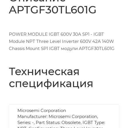
APTGF30TL601G
POWER MODULE IGBT 600V 30A SP1 - IGBT
Module NPT Three Level Inverter 600V 42A 140W
Chassis Mount SP1 IGBT модули APTGF30TL601G
Техническая
спецификация
Microsemi Corporation
Manufacturer: Microsemi Corporation,
Series: -, Part Status: Obsolete, IGBT Type: