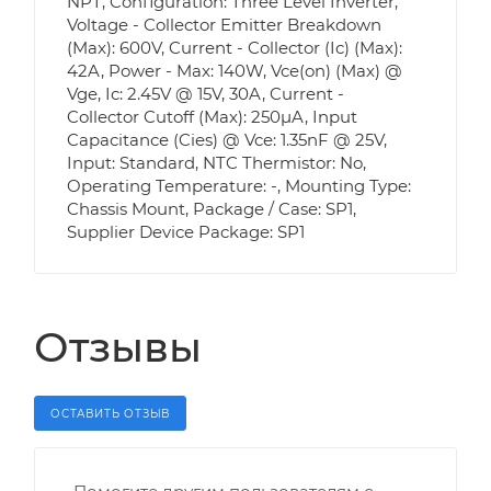
NPT, Configuration: Three Level Inverter,
Voltage - Collector Emitter Breakdown
(Max): 600V, Current - Collector (Ic) (Max):
42A, Power - Max: 140W, Vce(on) (Max) @
Vge, Ic: 2.45V @ 15V, 30A, Current -
Collector Cutoff (Max): 250µA, Input
Capacitance (Cies) @ Vce: 1.35nF @ 25V,
Input: Standard, NTC Thermistor: No,
Operating Temperature: -, Mounting Type:
Chassis Mount, Package / Case: SP1,
Supplier Device Package: SP1
Отзывы
ОСТАВИТЬ ОТЗЫВ