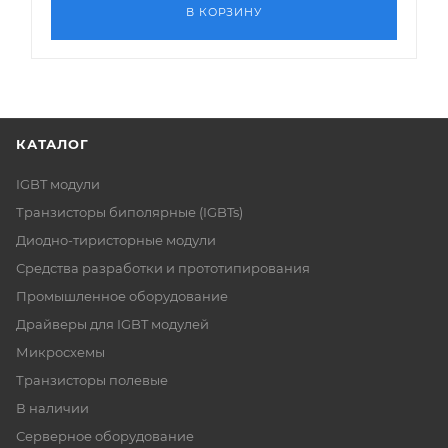
В КОРЗИНУ
КАТАЛОГ
IGBT модули
Транзисторы биполярные (IGBTs)
Диодно-тиристорные модули
Средства разработки и прототипирования
Промышленное оборудование
Драйверы для IGBT модулей
Микросхемы
Транзисторы полевые
В наличии
Серверное оборудование