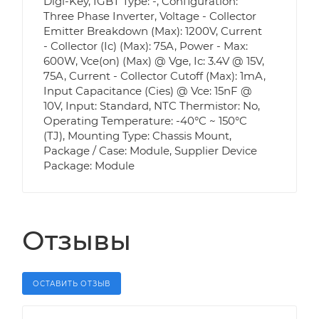
Digi-Key, IGBT Type: -, Configuration:
Three Phase Inverter, Voltage - Collector
Emitter Breakdown (Max): 1200V, Current
- Collector (Ic) (Max): 75A, Power - Max:
600W, Vce(on) (Max) @ Vge, Ic: 3.4V @ 15V,
75A, Current - Collector Cutoff (Max): 1mA,
Input Capacitance (Cies) @ Vce: 15nF @
10V, Input: Standard, NTC Thermistor: No,
Operating Temperature: -40°C ~ 150°C
(TJ), Mounting Type: Chassis Mount,
Package / Case: Module, Supplier Device
Package: Module
Отзывы
ОСТАВИТЬ ОТЗЫВ