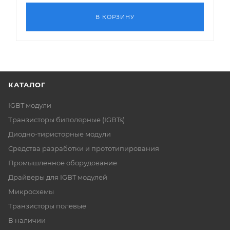
В КОРЗИНУ
КАТАЛОГ
IGBT модули
Транзисторы биполярные (IGBTs)
Диодно-тиристорные модули
Средства разработки и прототипирования
Промышленное оборудование
Драйверы для IGBT модулей
Микросхемы
Транзисторы полевые
В наличии