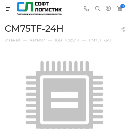
0
CM75TF-24H
—
—
—
Главная
Каталог
IGBT модули
CM75TF-24H