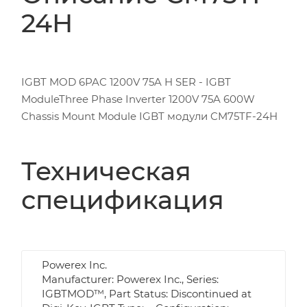
24H
IGBT MOD 6PAC 1200V 75A H SER - IGBT
ModuleThree Phase Inverter 1200V 75A 600W
Chassis Mount Module IGBT модули CM75TF-24H
Техническая
спецификация
Powerex Inc.
Manufacturer: Powerex Inc., Series:
IGBTMOD™, Part Status: Discontinued at