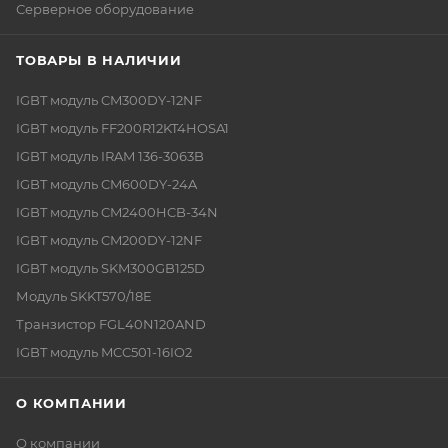
Серверное оборудование
ТОВАРЫ В НАЛИЧИИ
IGBT модуль CM300DY-12NF
IGBT модуль FF200R12KT4HOSA1
IGBT модуль IRAM 136-3063B
IGBT модуль CM600DY-24A
IGBT модуль CM2400HCB-34N
IGBT модуль CM200DY-12NF
IGBT модуль SKM300GB125D
Модуль SKKT570/18E
Транзистор FGL40N120AND
IGBT модуль MCC501-16IO2
О КОМПАНИИ
О компании