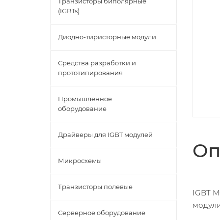
Транзисторы биполярные
(IGBTs)
Диодно-тиристорные модули
Средства разработки и
прототипирования
Промышленное
оборудование
Драйверы для IGBT модулей
Оп
Микросхемы
Транзисторы полевые
IGBT M
модул
Серверное оборудование