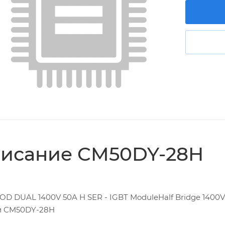
исание CM50DY-28H
OD DUAL 1400V 50A H SER - IGBT ModuleHalf Bridge 1400
и CM50DY-28H