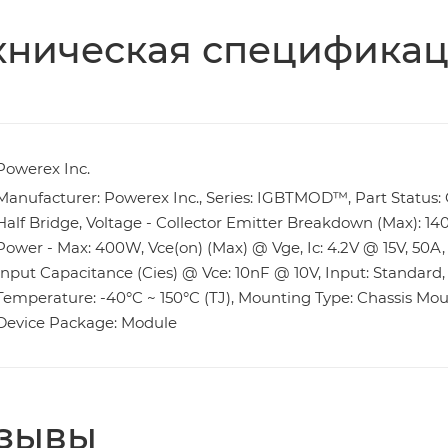
хническая специфика
Powerex Inc.
Manufacturer: Powerex Inc., Series: IGBTMOD™, Part Status: O
Half Bridge, Voltage - Collector Emitter Breakdown (Max): 1400
Power - Max: 400W, Vce(on) (Max) @ Vge, Ic: 4.2V @ 15V, 50A, 
Input Capacitance (Cies) @ Vce: 10nF @ 10V, Input: Standard
Temperature: -40°C ~ 150°C (TJ), Mounting Type: Chassis Mou
Device Package: Module
зывы