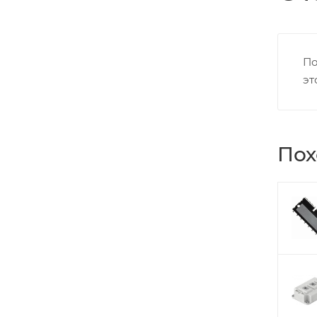
По
эт
Пох