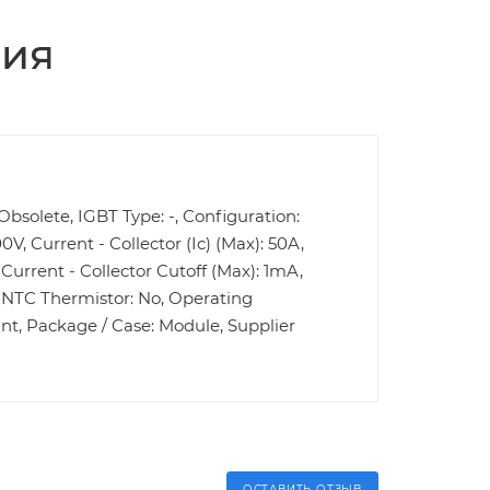
ция
bsolete, IGBT Type: -, Configuration:
V, Current - Collector (Ic) (Max): 50A,
Current - Collector Cutoff (Max): 1mA,
, NTC Thermistor: No, Operating
nt, Package / Case: Module, Supplier
ОСТАВИТЬ ОТЗЫВ