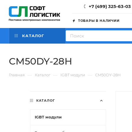
+7 (499) 325-63-03
ТОВАРЫ В НАЛИЧИИ
КАТАЛОГ
CM50DY-28H
—
—
—
Главная
Каталог
IGBT модули
CM50DY-28H
КАТАЛОГ
IGBT модули