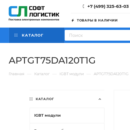
+7 (499) 325-63-03
ТОВАРЫ В НАЛИЧИИ
КАТАЛОГ
APTGT75DA120T1G
—
—
—
Главная
Каталог
IGBT модули
APTGT75DA120T1G
КАТАЛОГ
IGBT модули