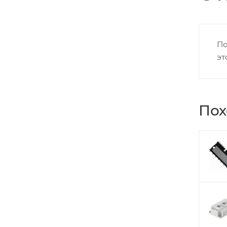
По
эт
Пох