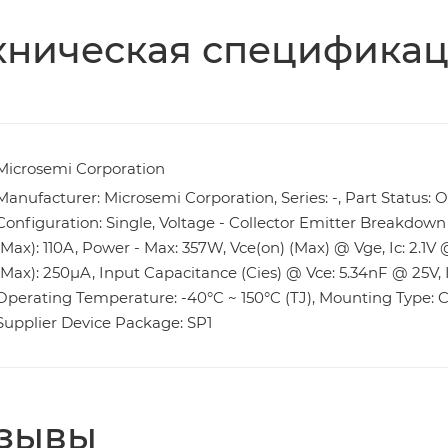
хническая специфика
Microsemi Corporation
Manufacturer: Microsemi Corporation, Series: -, Part Status: 
Configuration: Single, Voltage - Collector Emitter Breakdown (
(Max): 110A, Power - Max: 357W, Vce(on) (Max) @ Vge, Ic: 2.1V @
(Max): 250µA, Input Capacitance (Cies) @ Vce: 5.34nF @ 25V, 
Operating Temperature: -40°C ~ 150°C (TJ), Mounting Type: C
Supplier Device Package: SP1
зывы