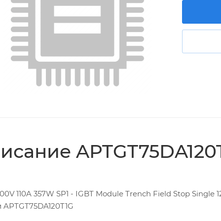
исание APTGT75DA120
00V 110A 357W SP1 - IGBT Module Trench Field Stop Single 
 APTGT75DA120T1G