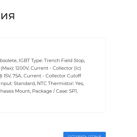
ция
Obsolete, IGBT Type: Trench Field Stop,
Max): 1200V, Current - Collector (Ic)
 15V, 75A, Current - Collector Cutoff
Input: Standard, NTC Thermistor: Yes,
hassis Mount, Package / Case: SP1,
ОСТАВИТЬ ОТЗЫВ