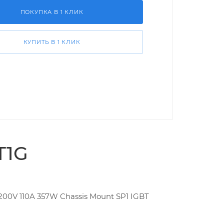
ПОКУПКА В 1 КЛИК
КУПИТЬ В 1 КЛИК
T1G
1200V 110A 357W Chassis Mount SP1 IGBT