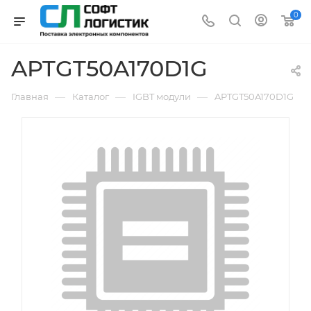
0
APTGT50A170D1G
—
—
—
Главная
Каталог
IGBT модули
APTGT50A170D1G