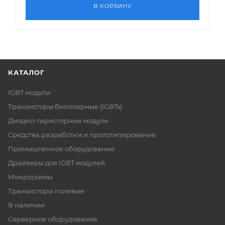
В КОРЗИНУ
КАТАЛОГ
IGBT модули
Транзисторы биполярные (IGBTs)
Диодно-тиристорные модули
Средства разработки и прототипирования
Промышленное оборудование
Драйверы для IGBT модулей
Микросхемы
Транзисторы полевые
В наличии
Серверное оборудование