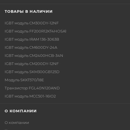
ТОВАРЫ В НАЛИЧИИ
IGBT модуль CM300DY-12NF
IGBT модуль FF200R12KT4HOSA1
IGBT модуль IRAM 136-3063B
IGBT модуль CM600DY-24A
IGBT модуль CM2400HCB-34N
IGBT модуль CM200DY-12NF
IGBT модуль SKM300GB125D
Модуль SKKT570/18E
Транзистор FGL40N120AND
IGBT модуль MCC501-16IO2
О КОМПАНИИ
О компании