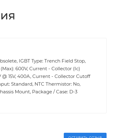
ция
Obsolete, IGBT Type: Trench Field Stop,
Max): 600V, Current - Collector (Ic)
V @ 15V, 400A, Current - Collector Cutoff
nput: Standard, NTC Thermistor: No,
hassis Mount, Package / Case: D-3
ОСТАВИТЬ ОТЗЫВ