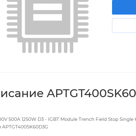
исание APTGT400SK6
00V 500A 1250W D3 - IGBT Module Trench Field Stop Single
и APTGT400SK60D3G