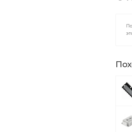
По
эт
Пох