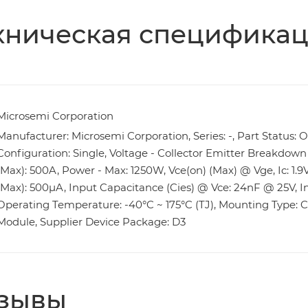
хническая специфика
Microsemi Corporation
Manufacturer: Microsemi Corporation, Series: -, Part Status: 
Configuration: Single, Voltage - Collector Emitter Breakdown (
(Max): 500A, Power - Max: 1250W, Vce(on) (Max) @ Vge, Ic: 1.9
(Max): 500µA, Input Capacitance (Cies) @ Vce: 24nF @ 25V, I
Operating Temperature: -40°C ~ 175°C (TJ), Mounting Type: C
Module, Supplier Device Package: D3
зывы