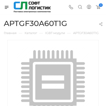
0
APTGF30A60T1G
—
—
—
Главная
Каталог
IGBT модули
APTGF30A60T1G