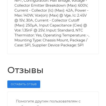
NPT, Configuration: Half Bridge, Voltage -
Collector Emitter Breakdown (Max): 600V,
Current - Collector (Ic) (Max): 42A, Power -
Max: 140W, Vce(on) (Max) @ Vge, Ic: 2.45V
@ 15V, 30A, Current - Collector Cutoff
(Max): 250µA, Input Capacitance (Cies) @
Vce: 1.35nF @ 25V, Input: Standard, NTC
Thermistor: Yes, Operating Temperature: -,
Mounting Type: Chassis Mount, Package /
Case: SP1, Supplier Device Package: SP1
Отзывы
ОСТАВИТЬ ОТЗЫВ
Помогите другим пользователям с