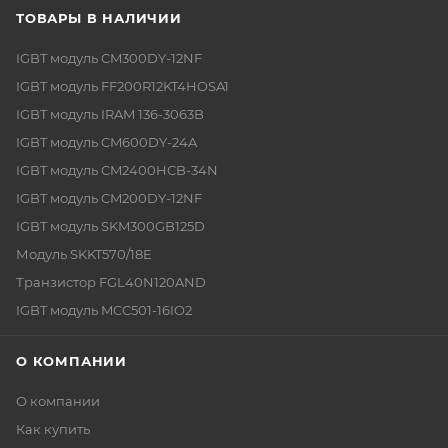
ТОВАРЫ В НАЛИЧИИ
IGBT модуль CM300DY-12NF
IGBT модуль FF200R12KT4HOSA1
IGBT модуль IRAM 136-3063B
IGBT модуль CM600DY-24A
IGBT модуль CM2400HCB-34N
IGBT модуль CM200DY-12NF
IGBT модуль SKM300GB125D
Модуль SKKT570/18E
Транзистор FGL40N120AND
IGBT модуль MCC501-16IO2
О КОМПАНИИ
О компании
Как купить