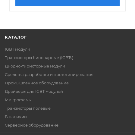
КАТАЛОГ
IGBT модули
Транзисторы биполярные (IGBTs)
Диодно-тиристорные модули
Средства разработки и прототипирования
Промышленное оборудование
Драйверы для IGBT модулей
Микросхемы
Транзисторы полевые
В наличии
Серверное оборудование