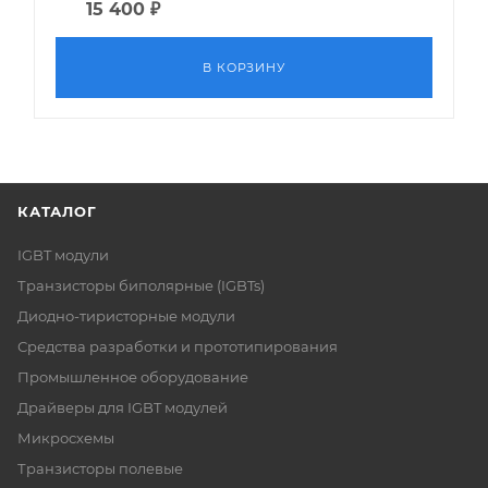
15 400
₽
В КОРЗИНУ
КАТАЛОГ
IGBT модули
Транзисторы биполярные (IGBTs)
Диодно-тиристорные модули
Средства разработки и прототипирования
Промышленное оборудование
Драйверы для IGBT модулей
Микросхемы
Транзисторы полевые