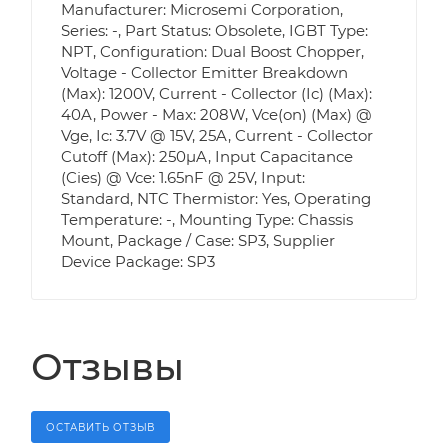
Manufacturer: Microsemi Corporation,
Series: -, Part Status: Obsolete, IGBT Type:
NPT, Configuration: Dual Boost Chopper,
Voltage - Collector Emitter Breakdown
(Max): 1200V, Current - Collector (Ic) (Max):
40A, Power - Max: 208W, Vce(on) (Max) @
Vge, Ic: 3.7V @ 15V, 25A, Current - Collector
Cutoff (Max): 250µA, Input Capacitance
(Cies) @ Vce: 1.65nF @ 25V, Input:
Standard, NTC Thermistor: Yes, Operating
Temperature: -, Mounting Type: Chassis
Mount, Package / Case: SP3, Supplier
Device Package: SP3
Отзывы
ОСТАВИТЬ ОТЗЫВ