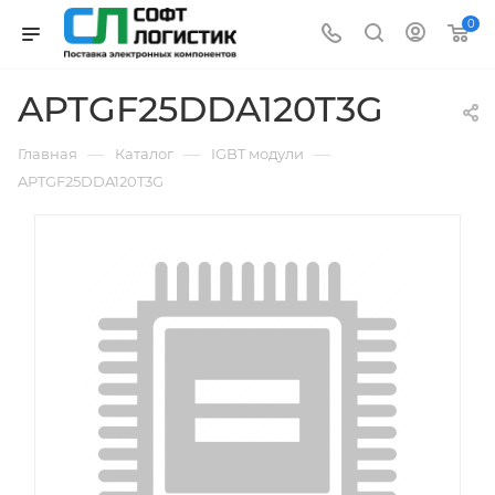
0
APTGF25DDA120T3G
—
—
—
Главная
Каталог
IGBT модули
APTGF25DDA120T3G