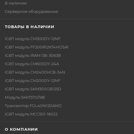
В наличии
Серверное оборудование
ТОВАРЫ В НАЛИЧИИ
IGBT модуль CM300DY-12NF
IGBT модуль FF200R12KT4HOSA1
IGBT модуль IRAM 136-3063B
IGBT модуль CM600DY-24A
IGBT модуль CM2400HCB-34N
IGBT модуль CM200DY-12NF
IGBT модуль SKM300GB125D
Модуль SKKT570/18E
Транзистор FGL40N120AND
IGBT модуль MCC501-16IO2
О КОМПАНИИ