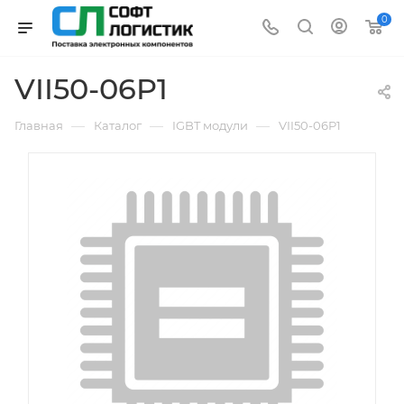
0
VII50-06P1
—
—
—
Главная
Каталог
IGBT модули
VII50-06P1