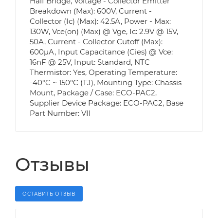
Half Bridge, Voltage - Collector Emitter
Breakdown (Max): 600V, Current -
Collector (Ic) (Max): 42.5A, Power - Max:
130W, Vce(on) (Max) @ Vge, Ic: 2.9V @ 15V,
50A, Current - Collector Cutoff (Max):
600µA, Input Capacitance (Cies) @ Vce:
16nF @ 25V, Input: Standard, NTC
Thermistor: Yes, Operating Temperature:
-40°C ~ 150°C (TJ), Mounting Type: Chassis
Mount, Package / Case: ECO-PAC2,
Supplier Device Package: ECO-PAC2, Base
Part Number: VII
Отзывы
ОСТАВИТЬ ОТЗЫВ