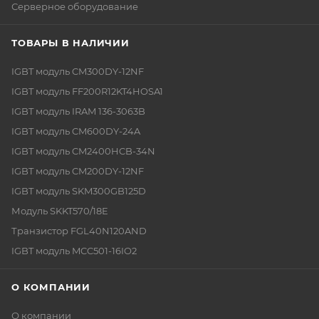
Серверное оборудование
ТОВАРЫ В НАЛИЧИИ
IGBT модуль CM300DY-12NF
IGBT модуль FF200R12KT4HOSA1
IGBT модуль IRAM 136-3063B
IGBT модуль CM600DY-24A
IGBT модуль CM2400HCB-34N
IGBT модуль CM200DY-12NF
IGBT модуль SKM300GB125D
Модуль SKKT570/18E
Транзистор FGL40N120AND
IGBT модуль MCC501-16IO2
О КОМПАНИИ
О компании