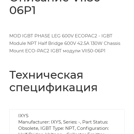
06P1
MOD IGBT PHASE LEG 600V ECOPAC2 - IGBT
Module NPT Half Bridge 600V 42.5A 130W Chassis
Mount ECO-PAC2 IGBT модули VII50-06P1
Техническая
спецификация
IXYS
Manufacturer: IXYS, Series: -, Part Status:
Obsolete, IGBT Type: NPT, Configuration: