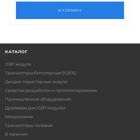
В КОРЗИНУ
КАТАЛОГ
IGBT модули
Транзисторы биполярные (IGBTs)
Диодно-тиристорные модули
Средства разработки и прототипирования
Промышленное оборудование
Драйверы для IGBT модулей
Микросхемы
Транзисторы полевые
В наличии