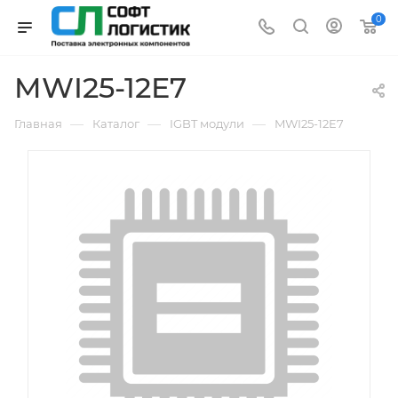
0
MWI25-12E7
—
—
—
Главная
Каталог
IGBT модули
MWI25-12E7