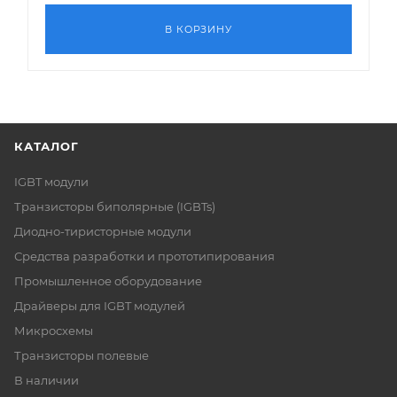
В КОРЗИНУ
КАТАЛОГ
IGBT модули
Транзисторы биполярные (IGBTs)
Диодно-тиристорные модули
Средства разработки и прототипирования
Промышленное оборудование
Драйверы для IGBT модулей
Микросхемы
Транзисторы полевые
В наличии