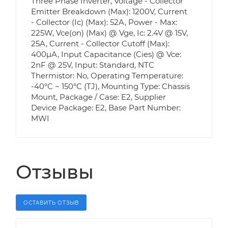
Three Phase Inverter, Voltage - Collector
Emitter Breakdown (Max): 1200V, Current
- Collector (Ic) (Max): 52A, Power - Max:
225W, Vce(on) (Max) @ Vge, Ic: 2.4V @ 15V,
25A, Current - Collector Cutoff (Max):
400µA, Input Capacitance (Cies) @ Vce:
2nF @ 25V, Input: Standard, NTC
Thermistor: No, Operating Temperature:
-40°C ~ 150°C (TJ), Mounting Type: Chassis
Mount, Package / Case: E2, Supplier
Device Package: E2, Base Part Number:
MWI
Отзывы
ОСТАВИТЬ ОТЗЫВ