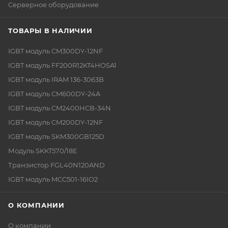
Серверное оборудование
ТОВАРЫ В НАЛИЧИИ
IGBT модуль CM300DY-12NF
IGBT модуль FF200R12KT4HOSA1
IGBT модуль IRAM 136-3063B
IGBT модуль CM600DY-24A
IGBT модуль CM2400HCB-34N
IGBT модуль CM200DY-12NF
IGBT модуль SKM300GB125D
Модуль SKKT570/18E
Транзистор FGL40N120AND
IGBT модуль MCC501-16IO2
О КОМПАНИИ
О компании