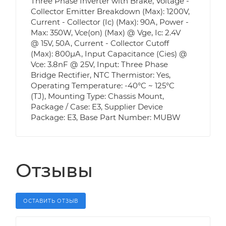
Three Phase Inverter with Brake, Voltage -
Collector Emitter Breakdown (Max): 1200V,
Current - Collector (Ic) (Max): 90A, Power -
Max: 350W, Vce(on) (Max) @ Vge, Ic: 2.4V
@ 15V, 50A, Current - Collector Cutoff
(Max): 800µA, Input Capacitance (Cies) @
Vce: 3.8nF @ 25V, Input: Three Phase
Bridge Rectifier, NTC Thermistor: Yes,
Operating Temperature: -40°C ~ 125°C
(TJ), Mounting Type: Chassis Mount,
Package / Case: E3, Supplier Device
Package: E3, Base Part Number: MUBW
Отзывы
ОСТАВИТЬ ОТЗЫВ