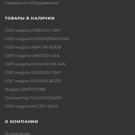
Серверное оборудование
ТОВАРЫ В НАЛИЧИИ
IGBT модуль CM300DY-12NF
IGBT модуль FF200R12KT4HOSA1
IGBT модуль IRAM 136-3063B
IGBT модуль CM600DY-24A
IGBT модуль CM2400HCB-34N
IGBT модуль CM200DY-12NF
IGBT модуль SKM300GB125D
Модуль SKKT570/18E
Транзистор FGL40N120AND
IGBT модуль MCC501-16IO2
О КОМПАНИИ
О компании