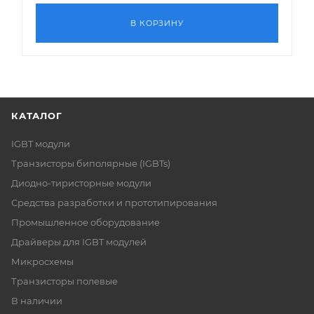
В КОРЗИНУ
КАТАЛОГ
IGBT модули
Транзисторы биполярные (IGBTs)
Диодно-тиристорные модули
Средства разработки и прототипирования
Промышленное оборудование
Драйверы для IGBT модулей
Микросхемы
Транзисторы полевые
В наличии