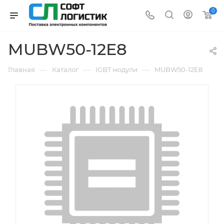
0
MUBW50-12E8
—
—
—
Главная
Каталог
IGBT модули
MUBW50-12E8