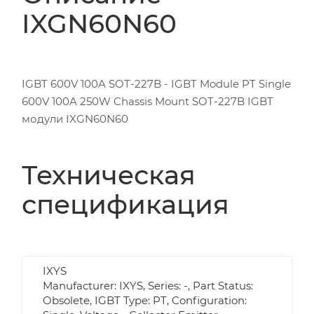
IXGN60N60
IGBT 600V 100A SOT-227B - IGBT Module PT Single
600V 100A 250W Chassis Mount SOT-227B IGBT
модули IXGN60N60
Техническая
спецификация
IXYS
Manufacturer: IXYS, Series: -, Part Status:
Obsolete, IGBT Type: PT, Configuration: