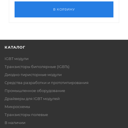
В КОРЗИНУ
КАТАЛОГ
IGBT модули
Транзисторы биполярные (IGBTs)
Диодно-тиристорные модули
Средства разработки и прототипирования
Промышленное оборудование
Драйверы для IGBT модулей
Микросхемы
Транзисторы полевые
В наличии