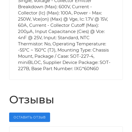
Single, Voltage - Collector Emitter
Breakdown (Max): 600V, Current -
Collector (Ic) (Max): 100A, Power - Max:
250W, Vce(on) (Max) @ Vge, Ic: 1.7V @ 15V,
60A, Current - Collector Cutoff (Max):
200µA, Input Capacitance (Cies) @ Vce:
4nF @ 25V, Input: Standard, NTC
Thermistor: No, Operating Temperature:
-55°C ~ 150°C (TJ), Mounting Type: Chassis
Mount, Package / Case: SOT-227-4,
miniBLOC, Supplier Device Package: SOT-
227B, Base Part Number: IXG*60N60
Отзывы
ОСТАВИТЬ ОТЗЫВ