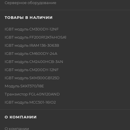
Серверное оборудование
ТОВАРЫ В НАЛИЧИИ
IGBT модуль CM300DY-12NF
IGBT модуль FF200R12KT4HOSA1
IGBT модуль IRAM 136-3063B
IGBT модуль CM600DY-24A
IGBT модуль CM2400HCB-34N
IGBT модуль CM200DY-12NF
IGBT модуль SKM300GB125D
Модуль SKKT570/18E
Транзистор FGL40N120AND
IGBT модуль MCC501-16IO2
О КОМПАНИИ
О компании