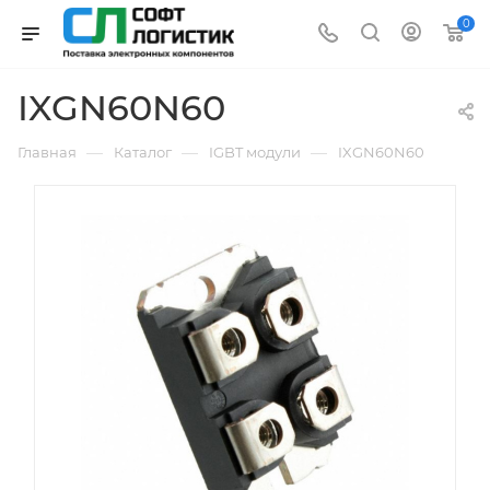
0
IXGN60N60
—
—
—
Главная
Каталог
IGBT модули
IXGN60N60