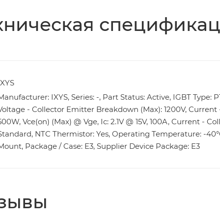
хническая специфика
IXYS
Manufacturer: IXYS, Series: -, Part Status: Active, IGBT Type: 
Voltage - Collector Emitter Breakdown (Max): 1200V, Current - 
500W, Vce(on) (Max) @ Vge, Ic: 2.1V @ 15V, 100A, Current - Col
Standard, NTC Thermistor: Yes, Operating Temperature: -40°C
Mount, Package / Case: E3, Supplier Device Package: E3
зывы