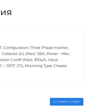
ция
PT, Configuration: Three Phase Inverter,
Collector (Ic) (Max): 155A, Power - Max:
lector Cutoff (Max): 300µA, Input:
 ~ 125°C (TJ), Mounting Type: Chassis
ОСТАВИТЬ ОТЗЫВ