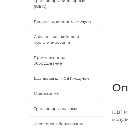
Транзисторы биполярные
(IGBTs)
Диодно-тиристорные модули
Средства разработки и
прототипирования
Промышленное
оборудование
Драйверы для IGBT модулей
Оп
Микросхемы
Транзисторы полевые
IGBT M
модул
Серверное оборудование