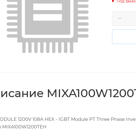
Под заказ
исание MIXA100W1200
ODULE 1200V 108A HEX - IGBT Module PT Three Phase Inver
и MIXA100W1200TEH