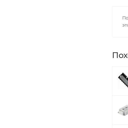
По
эт
Пох