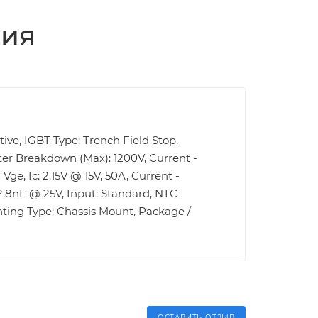
ция
tive, IGBT Type: Trench Field Stop,
tter Breakdown (Max): 1200V, Current -
Vge, Ic: 2.15V @ 15V, 50A, Current -
 2.8nF @ 25V, Input: Standard, NTC
nting Type: Chassis Mount, Package /
ОСТАВИТЬ ОТЗЫВ