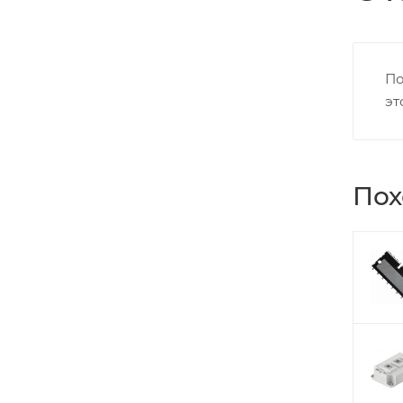
По
эт
Пох