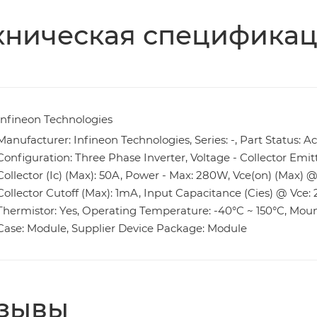
хническая специфика
Infineon Technologies
Manufacturer: Infineon Technologies, Series: -, Part Status: Ac
Configuration: Three Phase Inverter, Voltage - Collector Emi
Collector (Ic) (Max): 50A, Power - Max: 280W, Vce(on) (Max) @ 
Collector Cutoff (Max): 1mA, Input Capacitance (Cies) @ Vce:
Thermistor: Yes, Operating Temperature: -40°C ~ 150°C, Mou
Case: Module, Supplier Device Package: Module
зывы