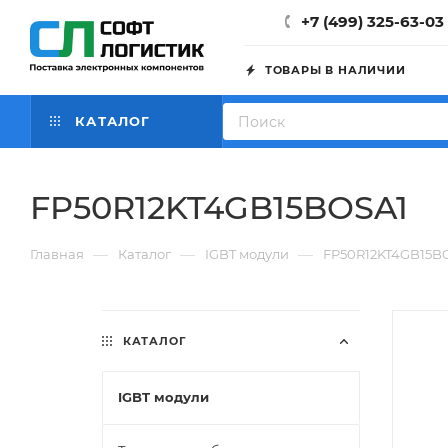
+7 (499) 325-63-03
ТОВАРЫ В НАЛИЧИИ
КАТАЛОГ
FP50R12KT4GB15BOSA1
—
—
—
Главная
Каталог
IGBT модули
FP50R12KT4GB15B
КАТАЛОГ
IGBT модули