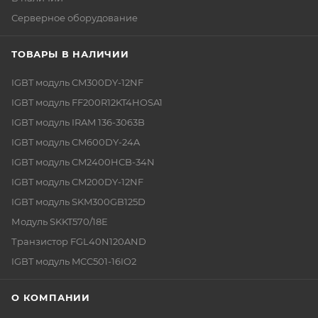
Серверное оборудование
ТОВАРЫ В НАЛИЧИИ
IGBT модуль CM300DY-12NF
IGBT модуль FF200R12KT4HOSA1
IGBT модуль IRAM 136-3063B
IGBT модуль CM600DY-24A
IGBT модуль CM2400HCB-34N
IGBT модуль CM200DY-12NF
IGBT модуль SKM300GB125D
Модуль SKKT570/18E
Транзистор FGL40N120AND
IGBT модуль MCC501-16IO2
О КОМПАНИИ