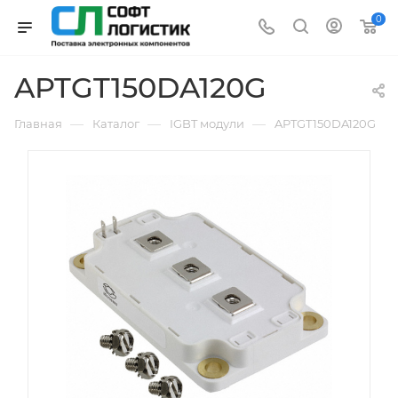
0
APTGT150DA120G
—
—
—
Главная
Каталог
IGBT модули
APTGT150DA120G