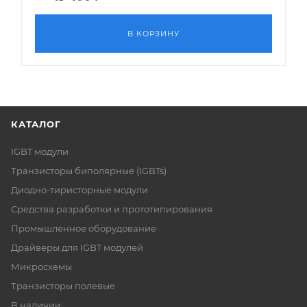
В КОРЗИНУ
КАТАЛОГ
IGBT модули
Транзисторы биполярные (IGBTs)
Диодно-тиристорные модули
Средства разработки и прототипирования
Промышленное оборудование
Драйверы для IGBT модулей
Микросхемы
Транзисторы полевые
В наличии