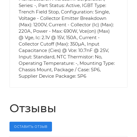
Series: -, Part Status: Active, IGBT Type:
Trench Field Stop, Configuration: Single,
Voltage - Collector Emitter Breakdown
(Max): 1200V, Current - Collector (Ic) (Max):
220A, Power - Max: 690W, Vce(on) (Max)
@ Vge, Ic: 2.1V @ 15V, 150A, Current -
Collector Cutoff (Max): 350µA, Input
Capacitance (Cies) @ Vce: 10.7nF @ 25V,
Input: Standard, NTC Thermistor: No,
Operating Temperature: -, Mounting Type:
Chassis Mount, Package / Case: SP6,
Supplier Device Package: SP6
Отзывы
ОСТАВИТЬ ОТЗЫВ