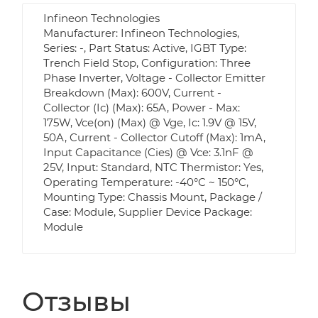
Infineon Technologies
Manufacturer: Infineon Technologies,
Series: -, Part Status: Active, IGBT Type:
Trench Field Stop, Configuration: Three
Phase Inverter, Voltage - Collector Emitter
Breakdown (Max): 600V, Current -
Collector (Ic) (Max): 65A, Power - Max:
175W, Vce(on) (Max) @ Vge, Ic: 1.9V @ 15V,
50A, Current - Collector Cutoff (Max): 1mA,
Input Capacitance (Cies) @ Vce: 3.1nF @
25V, Input: Standard, NTC Thermistor: Yes,
Operating Temperature: -40°C ~ 150°C,
Mounting Type: Chassis Mount, Package /
Case: Module, Supplier Device Package:
Module
Отзывы