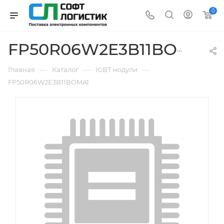
0
FP50R06W2E3B11BOMA1
—
—
—
Главная
Каталог
IGBT модули
FP50R06W2E3B11BOMA1