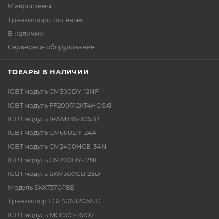
Микросхемы
Транзисторы полевые
В наличии
Серверное оборудование
ТОВАРЫ В НАЛИЧИИ
IGBT модуль CM300DY-12NF
IGBT модуль FF200R12KT4HOSA1
IGBT модуль IRAM 136-3063B
IGBT модуль CM600DY-24A
IGBT модуль CM2400HCB-34N
IGBT модуль CM200DY-12NF
IGBT модуль SKM300GB125D
Модуль SKKT570/18E
Транзистор FGL40N120AND
IGBT модуль MCC501-16IO2