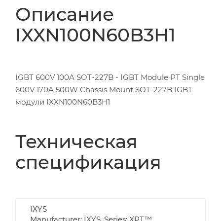
Описание
IXXN100N60B3H1
IGBT 600V 100A SOT-227B - IGBT Module PT Single
600V 170A 500W Chassis Mount SOT-227B IGBT
модули IXXN100N60B3H1
Техническая
спецификация
IXYS
Manufacturer: IXYS, Series: XPT™,