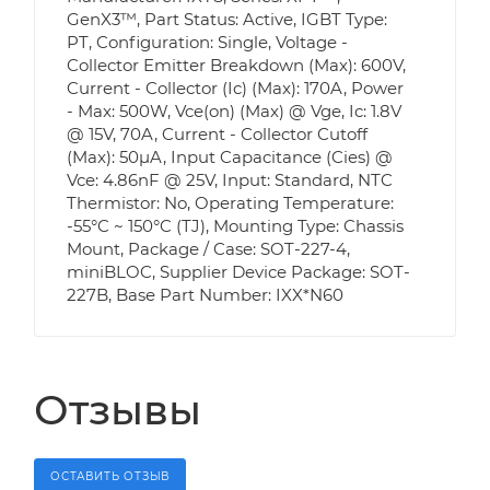
GenX3™, Part Status: Active, IGBT Type:
PT, Configuration: Single, Voltage -
Collector Emitter Breakdown (Max): 600V,
Current - Collector (Ic) (Max): 170A, Power
- Max: 500W, Vce(on) (Max) @ Vge, Ic: 1.8V
@ 15V, 70A, Current - Collector Cutoff
(Max): 50µA, Input Capacitance (Cies) @
Vce: 4.86nF @ 25V, Input: Standard, NTC
Thermistor: No, Operating Temperature:
-55°C ~ 150°C (TJ), Mounting Type: Chassis
Mount, Package / Case: SOT-227-4,
miniBLOC, Supplier Device Package: SOT-
227B, Base Part Number: IXX*N60
Отзывы
ОСТАВИТЬ ОТЗЫВ