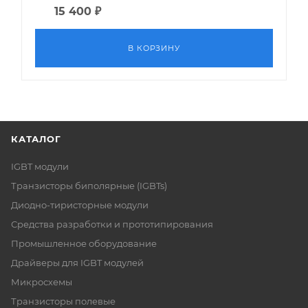
15 400
₽
В КОРЗИНУ
КАТАЛОГ
IGBT модули
Транзисторы биполярные (IGBTs)
Диодно-тиристорные модули
Средства разработки и прототипирования
Промышленное оборудование
Драйверы для IGBT модулей
Микросхемы
Транзисторы полевые