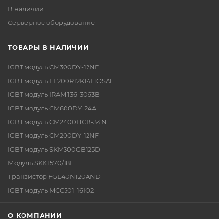
В наличии
Серверное оборудование
ТОВАРЫ В НАЛИЧИИ
IGBT модуль CM300DY-12NF
IGBT модуль FF200R12KT4HOSA1
IGBT модуль IRAM 136-3063B
IGBT модуль CM600DY-24A
IGBT модуль CM2400HCB-34N
IGBT модуль CM200DY-12NF
IGBT модуль SKM300GB125D
Модуль SKKT570/18E
Транзистор FGL40N120AND
IGBT модуль MCC501-16IO2
О КОМПАНИИ