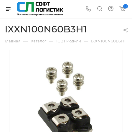
0
IXXN100N60B3H1
—
—
—
Главная
Каталог
IGBT модули
IXXN100N60B3H1