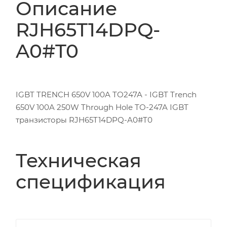
Описание
RJH65T14DPQ-
A0#T0
IGBT TRENCH 650V 100A TO247A - IGBT Trench
650V 100A 250W Through Hole TO-247A IGBT
транзисторы RJH65T14DPQ-A0#T0
Техническая
спецификация