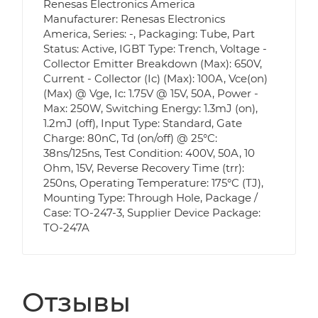
Renesas Electronics America
Manufacturer: Renesas Electronics
America, Series: -, Packaging: Tube, Part
Status: Active, IGBT Type: Trench, Voltage -
Collector Emitter Breakdown (Max): 650V,
Current - Collector (Ic) (Max): 100A, Vce(on)
(Max) @ Vge, Ic: 1.75V @ 15V, 50A, Power -
Max: 250W, Switching Energy: 1.3mJ (on),
1.2mJ (off), Input Type: Standard, Gate
Charge: 80nC, Td (on/off) @ 25°C:
38ns/125ns, Test Condition: 400V, 50A, 10
Ohm, 15V, Reverse Recovery Time (trr):
250ns, Operating Temperature: 175°C (TJ),
Mounting Type: Through Hole, Package /
Case: TO-247-3, Supplier Device Package:
TO-247A
Отзывы