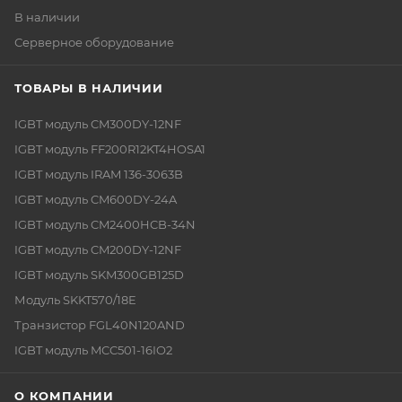
В наличии
Серверное оборудование
ТОВАРЫ В НАЛИЧИИ
IGBT модуль CM300DY-12NF
IGBT модуль FF200R12KT4HOSA1
IGBT модуль IRAM 136-3063B
IGBT модуль CM600DY-24A
IGBT модуль CM2400HCB-34N
IGBT модуль CM200DY-12NF
IGBT модуль SKM300GB125D
Модуль SKKT570/18E
Транзистор FGL40N120AND
IGBT модуль MCC501-16IO2
О КОМПАНИИ