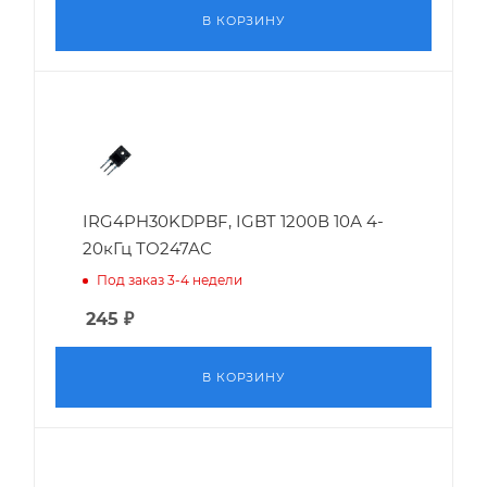
В КОРЗИНУ
IRG4PH30KDPBF, IGBT 1200В 10А 4-
20кГц ТО247АС
Под заказ 3-4 недели
245
₽
В КОРЗИНУ