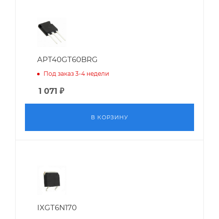
APT40GT60BRG
Под заказ 3-4 недели
1 071
₽
В КОРЗИНУ
IXGT6N170