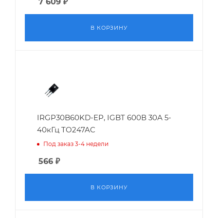
7 609
₽
В КОРЗИНУ
IRGP30B60KD-EP, IGBT 600В 30А 5-
40кГц TO247AC
Под заказ 3-4 недели
566
₽
В КОРЗИНУ