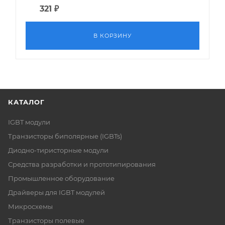
321
₽
В КОРЗИНУ
КАТАЛОГ
IGBT модули
Транзисторы биполярные (IGBTs)
Диодно-тиристорные модули
Средства разработки и прототипирования
Промышленное оборудование
Драйверы для IGBT модулей
Микросхемы
Транзисторы полевые