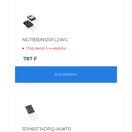
NGTB30N120FL2WG
Под заказ 3-4 недели
787
₽
В КОРЗИНУ
RJH65T14DPQ-A0#T0