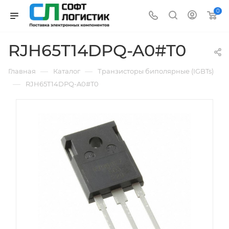
0
RJH65T14DPQ-A0#T0
—
—
Главная
Каталог
Транзисторы биполярные (IGBTs)
—
RJH65T14DPQ-A0#T0