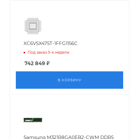
XC6VSX475T-1FFG1156C
Под заказ 3-4 недели
742 849
₽
В КОРЗИНУ
Samsung M321R8GA0EB2-CWM DDR5