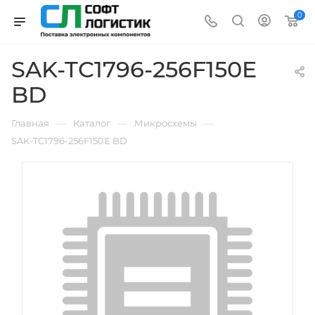
0
SAK-TC1796-256F150E
BD
—
—
—
Главная
Каталог
Микросхемы
SAK-TC1796-256F150E BD