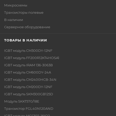
Микросхемы
Транзисторы полевые
В наличии
Серверное оборудование
ТОВАРЫ В НАЛИЧИИ
IGBT модуль CM300DY-12NF
IGBT модуль FF200R12KT4HOSA1
IGBT модуль IRAM 136-3063B
IGBT модуль CM600DY-24A
IGBT модуль CM2400HCB-34N
IGBT модуль CM200DY-12NF
IGBT модуль SKM300GB125D
Модуль SKKT570/18E
Транзистор FGL40N120AND
IGBT модуль MCC501-16IO2