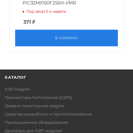
PIC32MX150F256H-I/MR
Под заказ 3-4 недели
371
₽
В КОРЗИНУ
КАТАЛОГ
IGBT модули
Транзисторы биполярные (IGBTs)
Диодно-тиристорные модули
Средства разработки и прототипирования
Промышленное оборудование
Драйверы для IGBT модулей