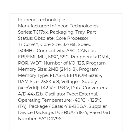
Infineon Technologies
Manufacturer: Infineon Technologies,
Series: TC17xx, Packaging: Tray, Part
Status: Obsolete, Core Processor:
TriCore™, Core Size: 32-Bit, Speed:
150MHz, Connectivity: ASC, CANbus,
EBI/EMI, MLI, MSC, SSC, Peripherals: DMA,
POR, WDT, Number of I/O: 123, Program
Memory Size: 2MB (2M x 8), Program
Memory Type: FLASH, EEPROM Size: -,
RAM Size: 256K x 8, Voltage - Supply
(Vcc/Vdd): 1.42 V ~ 1.58 V, Data Converters:
A/D 44x12b, Oscillator Type: External,
Operating Temperature: -40°C ~ 125°C
(TA), Package / Case: 416-BBGA, Supplier
Device Package: PG-BGA-416-4, Base Part
Number: SA*TC1796