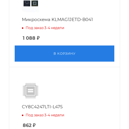
Микросхема KLMAG1JETD-B041
Под заказ 3-4 недели
1 088
₽
В КОРЗИНУ
CY8C4247LTI-L475
Под заказ 3-4 недели
862
₽