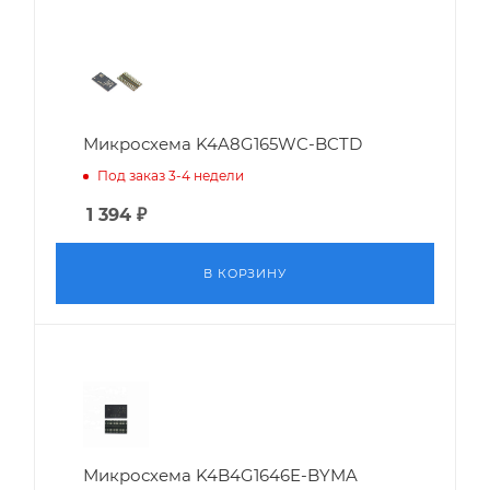
Микросхема K4A8G165WC-BCTD
Под заказ 3-4 недели
1 394
₽
В КОРЗИНУ
Микросхема K4B4G1646E-BYMA