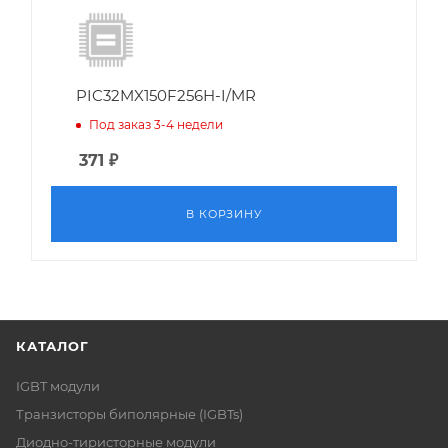
PIC32MX150F256H-I/MR
Под заказ 3-4 недели
371
₽
В КОРЗИНУ
КАТАЛОГ
IGBT модули
Транзисторы биполярные (IGBTs)
Диодно-тиристорные модули