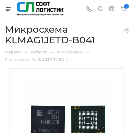
0
Микросхема
KLMAG1JETD-B041
—
—
—
Главная
Каталог
Микросхемы
Микросхема KLMAG1JETD-B041