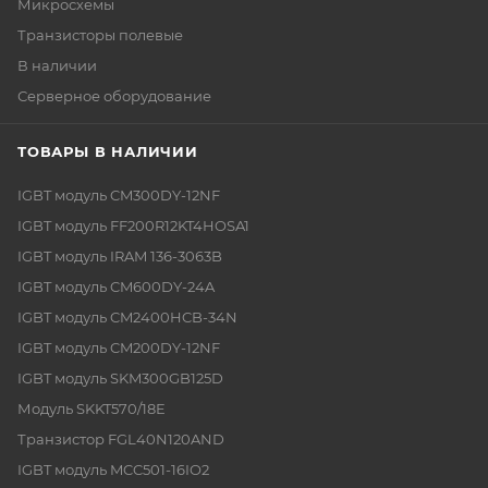
Микросхемы
Транзисторы полевые
В наличии
Серверное оборудование
ТОВАРЫ В НАЛИЧИИ
IGBT модуль CM300DY-12NF
IGBT модуль FF200R12KT4HOSA1
IGBT модуль IRAM 136-3063B
IGBT модуль CM600DY-24A
IGBT модуль CM2400HCB-34N
IGBT модуль CM200DY-12NF
IGBT модуль SKM300GB125D
Модуль SKKT570/18E
Транзистор FGL40N120AND
IGBT модуль MCC501-16IO2