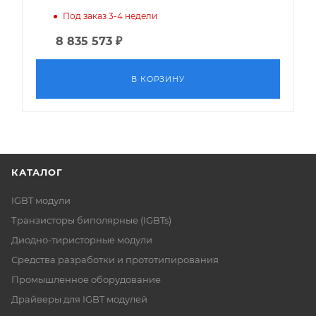
Под заказ 3-4 недели
8 835 573
₽
В КОРЗИНУ
КАТАЛОГ
IGBT модули
Транзисторы биполярные (IGBTs)
Диодно-тиристорные модули
Средства разработки и прототипирования
Промышленное оборудование
Драйверы для IGBT модулей