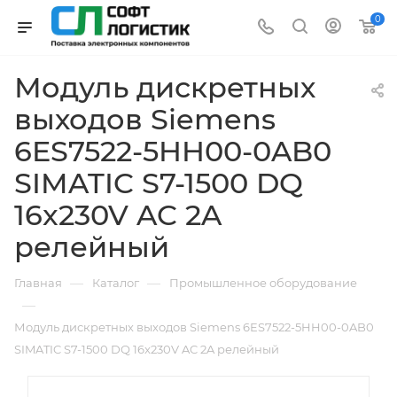
0
Модуль дискретных
выходов Siemens
6ES7522-5HH00-0AB0
SIMATIC S7-1500 DQ
16x230V AC 2A
релейный
—
—
Главная
Каталог
Промышленное оборудование
—
Модуль дискретных выходов Siemens 6ES7522-5HH00-0AB0
SIMATIC S7-1500 DQ 16x230V AC 2A релейный