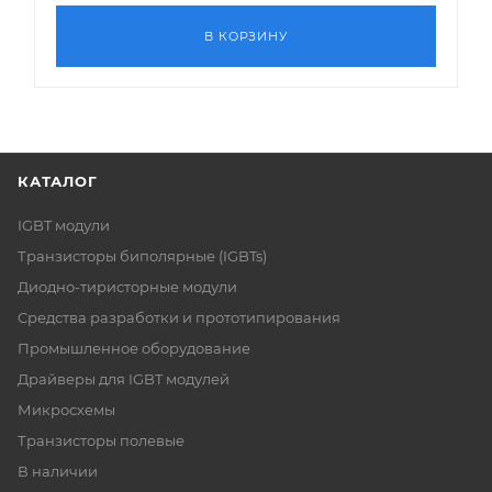
В КОРЗИНУ
КАТАЛОГ
IGBT модули
Транзисторы биполярные (IGBTs)
Диодно-тиристорные модули
Средства разработки и прототипирования
Промышленное оборудование
Драйверы для IGBT модулей
Микросхемы
Транзисторы полевые
В наличии