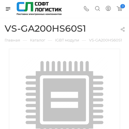
0
VS-GA200HS60S1
—
—
—
Главная
Каталог
IGBT модули
VS-GA200HS60S1