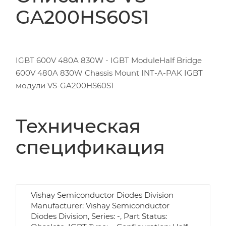
GA200HS60S1
IGBT 600V 480A 830W - IGBT ModuleHalf Bridge
600V 480A 830W Chassis Mount INT-A-PAK IGBT
модули VS-GA200HS60S1
Техническая
спецификация
Vishay Semiconductor Diodes Division
Manufacturer: Vishay Semiconductor
Diodes Division, Series: -, Part Status: