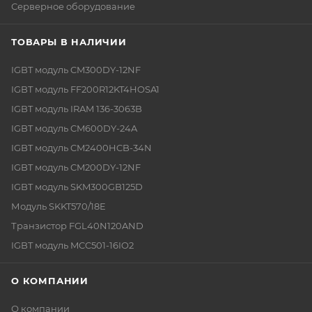
Серверное оборудование
ТОВАРЫ В НАЛИЧИИ
IGBT модуль CM300DY-12NF
IGBT модуль FF200R12KT4HOSA1
IGBT модуль IRAM 136-3063B
IGBT модуль CM600DY-24A
IGBT модуль CM2400HCB-34N
IGBT модуль CM200DY-12NF
IGBT модуль SKM300GB125D
Модуль SKKT570/18E
Транзистор FGL40N120AND
IGBT модуль MCC501-16IO2
О КОМПАНИИ
О компании