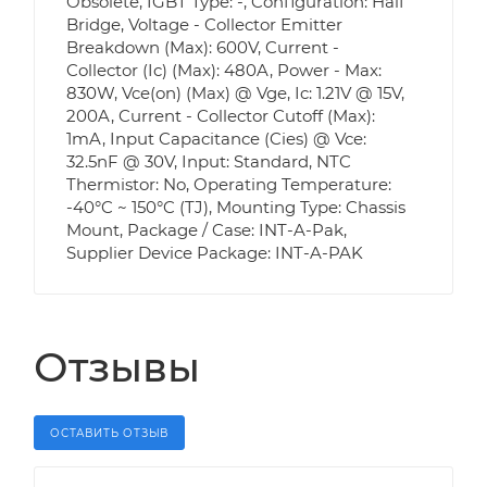
Obsolete, IGBT Type: -, Configuration: Half
Bridge, Voltage - Collector Emitter
Breakdown (Max): 600V, Current -
Collector (Ic) (Max): 480A, Power - Max:
830W, Vce(on) (Max) @ Vge, Ic: 1.21V @ 15V,
200A, Current - Collector Cutoff (Max):
1mA, Input Capacitance (Cies) @ Vce:
32.5nF @ 30V, Input: Standard, NTC
Thermistor: No, Operating Temperature:
-40°C ~ 150°C (TJ), Mounting Type: Chassis
Mount, Package / Case: INT-A-Pak,
Supplier Device Package: INT-A-PAK
Отзывы
ОСТАВИТЬ ОТЗЫВ