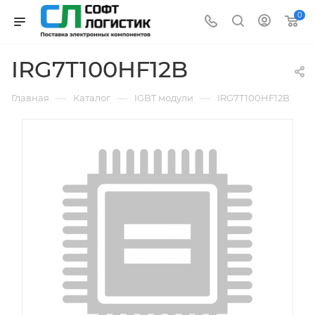
0
IRG7T100HF12B
—
—
—
Главная
Каталог
IGBT модули
IRG7T100HF12B