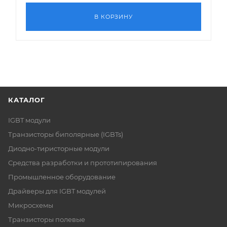
В КОРЗИНУ
КАТАЛОГ
IGBT модули
Транзисторы биполярные (IGBTs)
Диодно-тиристорные модули
Средства разработки и прототипирования
Промышленное оборудование
Драйверы для IGBT модулей
Микросхемы
Транзисторы полевые