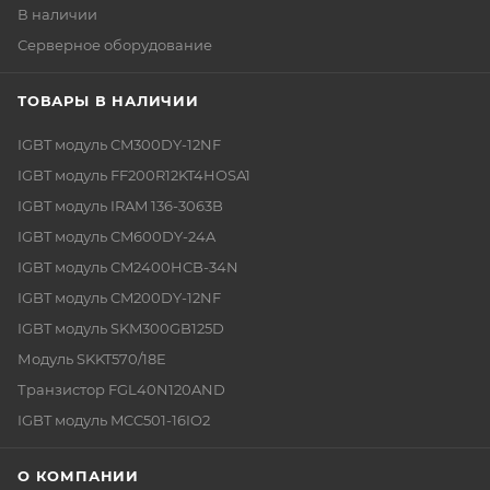
В наличии
Серверное оборудование
ТОВАРЫ В НАЛИЧИИ
IGBT модуль CM300DY-12NF
IGBT модуль FF200R12KT4HOSA1
IGBT модуль IRAM 136-3063B
IGBT модуль CM600DY-24A
IGBT модуль CM2400HCB-34N
IGBT модуль CM200DY-12NF
IGBT модуль SKM300GB125D
Модуль SKKT570/18E
Транзистор FGL40N120AND
IGBT модуль MCC501-16IO2
О КОМПАНИИ