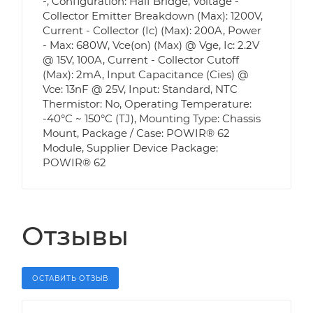
-, Configuration: Half Bridge, Voltage -
Collector Emitter Breakdown (Max): 1200V,
Current - Collector (Ic) (Max): 200A, Power
- Max: 680W, Vce(on) (Max) @ Vge, Ic: 2.2V
@ 15V, 100A, Current - Collector Cutoff
(Max): 2mA, Input Capacitance (Cies) @
Vce: 13nF @ 25V, Input: Standard, NTC
Thermistor: No, Operating Temperature:
-40°C ~ 150°C (TJ), Mounting Type: Chassis
Mount, Package / Case: POWIR® 62
Module, Supplier Device Package:
POWIR® 62
Отзывы
ОСТАВИТЬ ОТЗЫВ