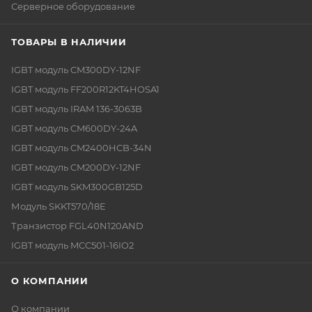
Серверное оборудование
ТОВАРЫ В НАЛИЧИИ
IGBT модуль CM300DY-12NF
IGBT модуль FF200R12KT4HOSA1
IGBT модуль IRAM 136-3063B
IGBT модуль CM600DY-24A
IGBT модуль CM2400HCB-34N
IGBT модуль CM200DY-12NF
IGBT модуль SKM300GB125D
Модуль SKKT570/18E
Транзистор FGL40N120AND
IGBT модуль MCC501-16IO2
О КОМПАНИИ
О компании