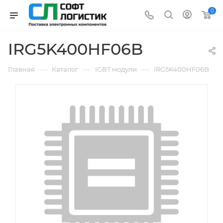
0
IRG5K400HF06B
—
—
—
Главная
Каталог
IGBT модули
IRG5K400HF06B