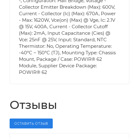
-, Configuration: Half Bridge, Voltage -
Collector Emitter Breakdown (Max): 600V,
Current - Collector (Ic) (Max): 670A, Power
- Max: 1620W, Vce(on) (Max) @ Vge, Ic: 2.1V
@ 15V, 400A, Current - Collector Cutoff
(Max): 2mA, Input Capacitance (Cies) @
Vce: 25nF @ 25V, Input: Standard, NTC
Thermistor: No, Operating Temperature:
-40°C ~ 150°C (TJ), Mounting Type: Chassis
Mount, Package / Case: POWIR® 62
Module, Supplier Device Package:
POWIR® 62
Отзывы
ОСТАВИТЬ ОТЗЫВ