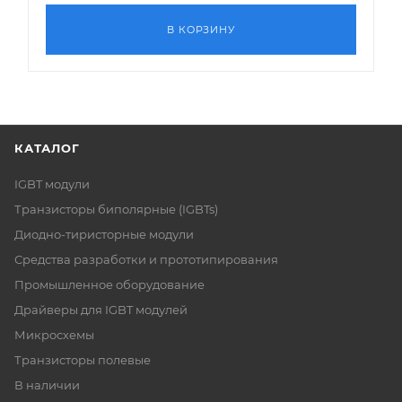
В КОРЗИНУ
КАТАЛОГ
IGBT модули
Транзисторы биполярные (IGBTs)
Диодно-тиристорные модули
Средства разработки и прототипирования
Промышленное оборудование
Драйверы для IGBT модулей
Микросхемы
Транзисторы полевые
В наличии