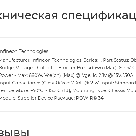
хническая специфика
Infineon Technologies
Manufacturer: Infineon Technologies, Series: -, Part Status: Ob
Bridge, Voltage - Collector Emitter Breakdown (Max): 600V, Cur
Power - Max: 660W, Vce(on) (Max) @ Vge, Ic: 2.1V @ 15V, 150A, 
Input Capacitance (Cies) @ Vce: 7.3nF @ 25V, Input: Standar
Temperature: -40°C ~ 150°C (TJ), Mounting Type: Chassis M
Module, Supplier Device Package: POWIR® 34
зывы