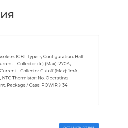
ция
solete, IGBT Type: -, Configuration: Half
rent - Collector (Ic) (Max): 270A,
Current - Collector Cutoff (Max): 1mA,
d, NTC Thermistor: No, Operating
ount, Package / Case: POWIR® 34
ОСТАВИТЬ ОТЗЫВ